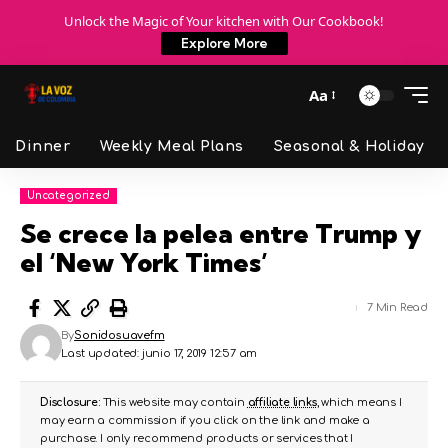
Unlock the Magic of Your kitchen with Our Cookbook!
Explore More
Aa
Dinner
Weekly Meal Plans
Seasonal & Holiday
Uncategorized
Se crece la pelea entre Trump y
el ‘New York Times’
7 Min Read
By
Sonidosuavefm
Last updated: junio 17, 2019 12:57 am
Disclosure:
This website may contain
affiliate links
, which means I
may earn a commission if you click on the link and make a
purchase. I only recommend products or services that I