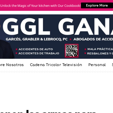
Unlock the Magic of Your kitchen with Our Cookbook!
Explore More
re Nosotros
Cadena Tricolor Televisión
Personal