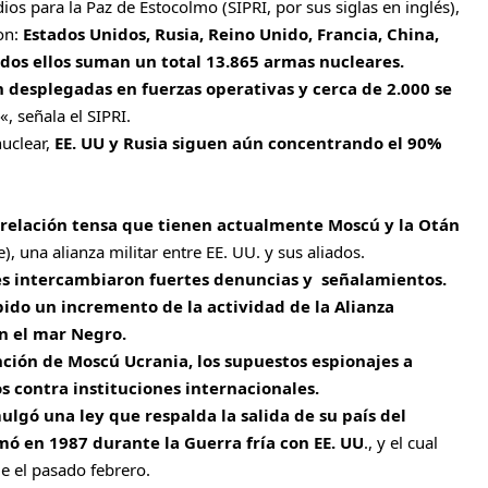
ios para la Paz de Estocolmo (SIPRI, por sus siglas en inglés),
on:
Estados Unidos, Rusia, Reino Unido, Francia, China,
Todos ellos suman un total 13.865 armas nucleares.
n desplegadas en fuerzas operativas y cerca de 2.000 se
«, señala el SIPRI.
nuclear,
EE. UU y Rusia siguen aún concentrando el 90%
relación tensa que tienen actualmente Moscú y la Otán
), una alianza militar entre EE. UU. y sus aliados.
s intercambiaron fuertes denuncias y señalamientos.
ido un incremento de la actividad de la Alianza
en el mar Negro.
nción de Moscú Ucrania, los supuestos espionajes a
s contra instituciones internacionales.
lgó una ley que respalda la salida de su país del
mó en 1987 durante la Guerra fría con EE. UU
., y el cual
e el pasado febrero.