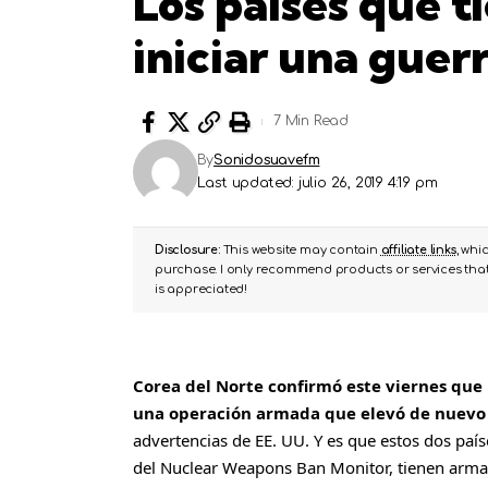
Los países que t
iniciar una guer
7 Min Read
By
Sonidosuavefm
Last updated: julio 26, 2019 4:19 pm
Disclosure:
This website may contain
affiliate links
, whi
purchase. I only recommend products or services that 
is appreciated!
Corea del Norte confirmó este viernes que 
una operación armada que elevó de nuevo 
advertencias de EE. UU. Y es que estos dos paí
del Nuclear Weapons Ban Monitor, tienen arma