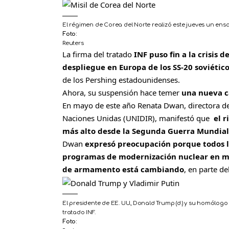
El régimen de Corea del Norte realizó este jueves un ensa
Foto:
Reuters
La firma del tratado
INF puso fin a la crisis 
despliegue en Europa de los SS-20 soviétic
de los Pershing estadounidenses.
Ahora, su suspensión hace temer
una nueva c
En mayo de este año Renata Dwan, directora del
Naciones Unidas (UNIDIR), manifestó que
el 
más alto desde la Segunda Guerra Mundial
Dwan
expresó preocupación porque todos l
programas de modernización nuclear en ma
de armamento está cambiando
, en parte d
El presidente de EE. UU., Donald Trump (d.) y su homólogo
tratado INF.
Foto: