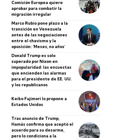
Comisión Europea quiere
aprobar para combatir la
migración irregular
Marco Rubio pone plazo a la
transición en Venezuela
antes de las negociaciones
entre el chavismo y la
oposición: ‘Meses, no años’
Donald Trump es solo
superado por Nixon en
impopularidad: las encuestas
que encienden las alarmas
para el presidente de EE. UU.
y los republicanos
Keiko Fujimori lo propone a
Estados Unidos
Tras anuncio de Trump,
Hamás confirma que aceptó el
acuerdo para su desarme,
pero lo condiciona a la