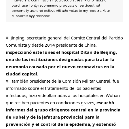
may earn a commission if you click on the link and make a
purchase. I only recommend products or services that I
personally use and believe will add value to my readers. Your
support is appreciated!
Xi Jinping, secretario general del Comité Central del Partido
Comunista y desde 2014 presidente de China,
inspeccionó este lunes el hospital Ditan de Beijing,
una de las instituciones designadas para tratar la
neumonía causada por el nuevo coronavirus en la
ciudad capital.
Xi, también presidente de la Comisión Militar Central, fue
informado sobre el tratamiento de los pacientes
infectados, hizo videollamadas a los hospitales en Wuhan
que reciben pacientes en condiciones graves,
escuchó
informes del grupo dirigente central en la provincia
de Hubei y de la jefatura provincial para la
prevención y el control de la epidemia, y extendió