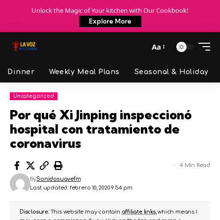
Unlock the Magic of Your kitchen with Our Cookbook!
Explore More
Aa
Dinner
Weekly Meal Plans
Seasonal & Holiday
Uncategorized
Por qué Xi Jinping inspeccionó
hospital con tratamiento de
coronavirus
4 Min Read
By
Sonidosuavefm
Last updated: febrero 10, 2020 9:54 pm
Disclosure:
This website may contain
affiliate links
, which means I