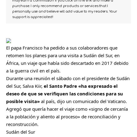
may earn a commission if you click on the link and make a
purchase. I only recommend products or services that I
personally use and believe will add value to my readers. Your
support is appreciated!
El papa Francisco ha pedido a sus colaboradores que
retomen los planes para una visita a Sudán del Sur, en
África, un viaje que había sido descartado en 2017 debido
a la guerra civil en el país.
Durante una reunión el sábado con el presidente de Sudán
del Sur, Salva Kiir,
el Santo Padre «ha expresado el
deseo de que se verifiquen las condiciones para su
posible visita»
al país, dijo un comunicado del Vaticano.
Agregó que quería hacer el viaje como «signo de cercanía
a la población y aliento al proceso» de reconciliación y
reconstrucción.
Sudán del Sur