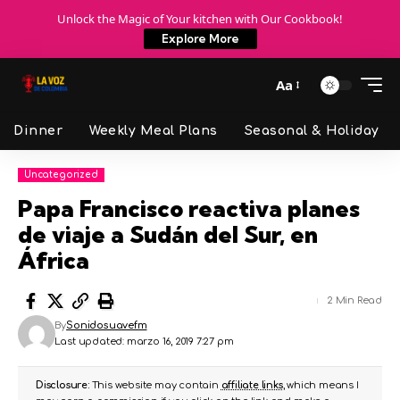
Unlock the Magic of Your kitchen with Our Cookbook!
Explore More
Aa
Dinner
Weekly Meal Plans
Seasonal & Holiday
Uncategorized
Papa Francisco reactiva planes
de viaje a Sudán del Sur, en
África
2 Min Read
By
Sonidosuavefm
Last updated: marzo 16, 2019 7:27 pm
Disclosure:
This website may contain
affiliate links
, which means I