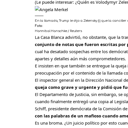
(Le puede interesar:
¿Quién es Volodymyr Zelen
En la llamada, Trump le dijo a Zelensky (i.) que la cancil
Foto:
Hannibal Hanschke / Reuters
La Casa Blanca advirtió, no obstante, que la tra
conjunto de notas que fueron escritas por 
cual ha desatado sospechas entre los demócrat
apartes y detalles aún más comprometedores.
E insisten en que también se entregue la queja 
preocupación por el contenido de la llamada c
El inspector general en la Dirección Nacional 
queja como grave y urgente y pidió que fu
El Departamento de Justicia, sin embargo, se op
cuando finalmente entregó una copia al Legisla
Schiff, presidente demócrata de la Comisión de
con las palabras de un mafioso cuando ame
Es una broma. ¿Un juicio político por esto cua