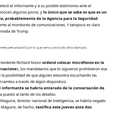
levó el informante y a su posible testimonio ante el
onocen algunos pocos, y
lo único que se sabe es que es un
ia, probablemente de la Agencia para la Seguridad
mente al monitoreo de comunicaciones. Y tampoco es claro
lamada de Trump.
te perturbados” por lo que se ha conocido de la llamada.
residente Richard Nixon
ordenó colocar micrófonos en la
ersacione
s, los mandatarios que lo siguieron prohibieron esa
te la posibilidad de que alguien estuviera escuchando las
ercambio a través de algún dispositivo.
l informante se habría enterado de la conversación de
a puesto al tanto de los detalles.
 Maguire, director nacional de Inteligencia, se habría negado
. Maguire, de hecho,
testifica este jueves ante dos