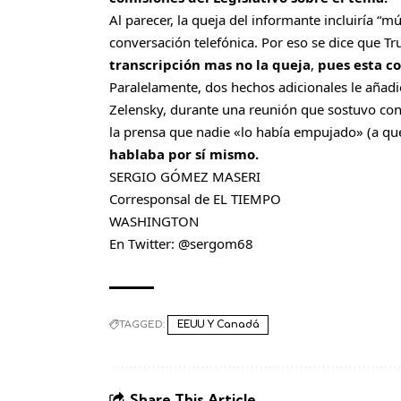
Al parecer, la queja del informante incluiría “m
conversación telefónica. Por eso se dice que 
transcripción mas no la queja
,
pues esta co
Paralelamente, dos hechos adicionales le añad
Zelensky, durante una reunión que sostuvo con
la prensa que nadie «lo había empujado» (a que
hablaba por sí mismo.
SERGIO GÓMEZ MASERI
Corresponsal de EL TIEMPO
WASHINGTON
En Twitter:
@sergom68
TAGGED:
EEUU Y Canadá
Share This Article