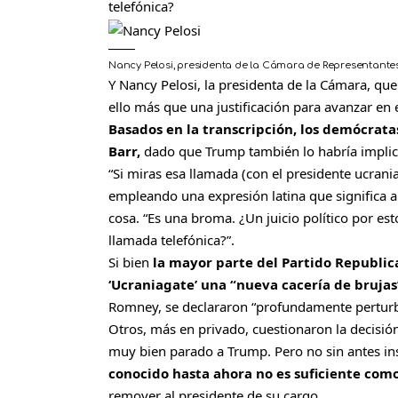
telefónica?
Nancy Pelosi, presidenta de la Cámara de Representantes
Y Nancy Pelosi, la presidenta de la Cámara, que
ello más que una justificación para avanzar en 
Basados en la transcripción, los demócrata
Barr,
dado que Trump también lo habría implic
“Si miras esa llamada (con el presidente ucrani
empleando una expresión latina que significa 
cosa. “Es una broma. ¿Un juicio político por e
llamada telefónica?”.
Si bien
la mayor parte del Partido Republic
‘Ucraniagate’ una “nueva cacería de brujas
Romney, se declararon “profundamente perturba
Otros, más en privado, cuestionaron la decisión
muy bien parado a Trump. Pero no sin antes ins
conocido hasta ahora no es suficiente como
remover al presidente de su cargo.