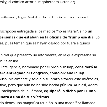
sky, el cómico actor que gobernará Ucrania?
).
ler de Alemania, Angela Merkel, habla de Ucrania, pero no hace nada.
nscripción entregada a los medios “no es literal”, sino
un
personas que estaban en la oficina de Trump ese día
. Lo
as, pues temen que se hayan dejado por fuera algunos
inicial que presentó un informante, en la que expresaba su
on Zelensky.
de Inteligencia, nominado por el propio Trump,
consideró la
era entregada al Congreso, como ordena la ley.
uso inicialmente y solo dio su brazo a torcer este miércoles,
tivo, pero que aún no ha sido hecha pública. Aun así, Adam
 Inteligencia de la Cámara,
equiparó lo dicho por Trump
naza a una de sus víctimas.
ndo tienes una magnífica reunión, o una magnífica llamada