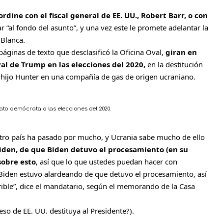
rdine con el fiscal general de EE. UU., Robert Barr, o con
ar “al fondo del asunto”, y una vez este le promete adelantar la
 Blanca.
páginas de texto que desclasificó la Oficina Oval,
giran en
val de
Trump en las elecciones del 2020
,
en la destitución
su hijo Hunter en una compañía de gas de origen ucraniano.
ato demócrata a las elecciones del 2020.
stro país ha pasado por mucho, y Ucrania sabe mucho de ello
iden, de que Biden detuvo el procesamiento (en su
sobre esto
, así que lo que ustedes puedan hacer con
 Biden estuvo alardeando de que detuvo el procesamiento, así
rible”, dice el mandatario, según el memorando de la Casa
so de EE. UU. destituya al Presidente?
).