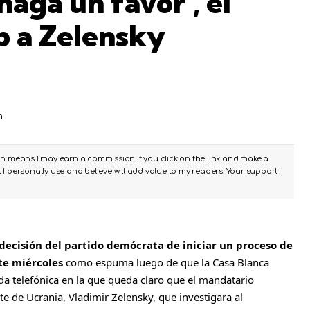
haga un favor’, el
 a Zelensky
m
ch means I may earn a commission if you click on the link and make a
I personally use and believe will add value to my readers. Your support
 decisión del partido demócrata de iniciar un proceso de
te miércoles
como espuma luego de que la Casa Blanca
da telefónica en la que queda claro que el mandatario
nte de Ucrania, Vladimir Zelensky, que investigara al