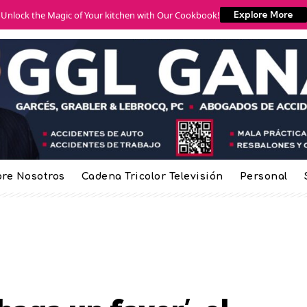
Unlock the Magic of Your kitchen with Our Cookbook!
Explore More
re Nosotros
Cadena Tricolor Televisión
Personal