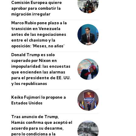
Comisión Europea quiere
aprobar para combatir la
migración irregular
Marco Rubio pone plazo a la
transición en Venezuela
antes de las negociaciones
entre el chavismo y la
oposición: ‘Meses, no años’
Donald Trump es solo
superado por Nixon en
impopularidad: las encuestas
que encienden las alarmas
para el presidente de EE. UU.
y los republicanos
Keiko Fujimori lo propone a
Estados Unidos
Tras anuncio de Trump,
Hamás confirma que aceptó el
acuerdo para su desarme,
pero lo condiciona a la