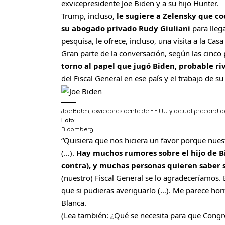
exvicepresidente Joe Biden
y a su hijo Hunter.
Trump, incluso,
le sugiere a Zelensky que coo
su abogado privado Rudy Giuliani
para lleg
pesquisa, le ofrece, incluso, una visita a la Casa
Gran parte de la conversación, según las cinco 
torno al papel que jugó Biden, probable ri
del Fiscal General en ese país y el trabajo de 
Joe Biden, exvicepresidente de EE.UU. y actual precandid
Foto:
Bloomberg
“Quisiera que nos hiciera un favor porque nue
(…).
Hay muchos rumores sobre el hijo de B
contra), y muchas personas quieren saber 
(nuestro) Fiscal General se lo agradeceríamos.
que si pudieras averiguarlo (…). Me parece hor
Blanca.
(Lea también: ¿
Qué se necesita para que Congre