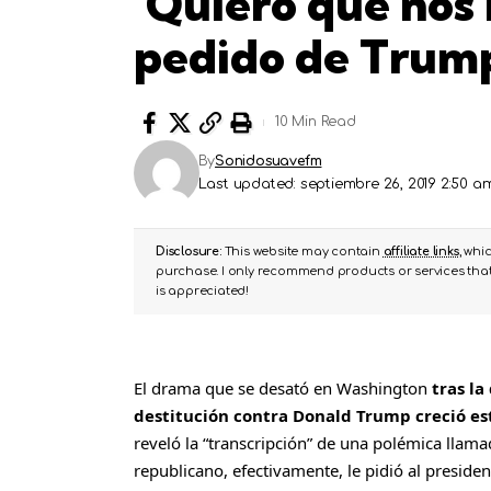
‘Quiero que nos 
pedido de Trump
10 Min Read
By
Sonidosuavefm
Last updated: septiembre 26, 2019 2:50 a
Disclosure:
This website may contain
affiliate links
, whi
purchase. I only recommend products or services that 
is appreciated!
El drama que se desató en Washington
tras la
destitución contra Donald Trump creció es
reveló la “transcripción” de una polémica llama
republicano,
efectivamente, le pidió al preside