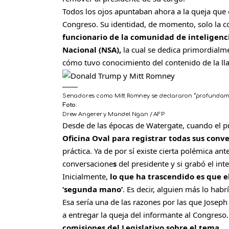
Todos los ojos apuntaban ahora a la queja que e
Congreso. Su identidad, de momento, solo la c
funcionario de la comunidad de inteligenc
Nacional (NSA),
la cual se dedica primordial
cómo tuvo conocimiento del contenido de la l
Senadores como Mitt Romney se declararon “profundamen
Foto:
Drew Angerer y Mandel Ngan / AFP
Desde de las épocas de Watergate, cuando el p
Oficina Oval para registrar todas sus conv
práctica. Ya de por sí existe cierta polémica an
conversacione
s
del presidente y si grabó el int
Inicialmente,
lo que ha trascendido es que e
‘segunda mano’
. Es decir, alguien más lo habrí
Esa sería una de las razones por las que Joseph
a entregar la queja del informante al Congreso
comisiones del Legislativo sobre el tema.