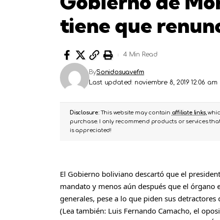
Gobierno de Mor
tiene que renun
4 Min Read
By
Sonidosuavefm
Last updated: noviembre 8, 2019 12:06 am
Disclosure:
This website may contain
affiliate links
, whi
purchase. I only recommend products or services that 
is appreciated!
El Gobierno boliviano descartó que el presiden
mandato y menos aún después que el órgano ele
generales, pese a lo que piden sus detractores 
(Lea también:
Luis Fernando Camacho, el oposi