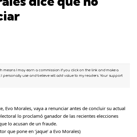
ales dice que no
ciar
ch means I may earn a commission if you click on the link and make a
I personally use and believe will add value to my readers. Your support
te,
Evo Morales
, vaya a renunciar antes de concluir su actual
ctoral lo proclamó ganador de las recientes elecciones
que lo acusan de un fraude.
tor que pone en ‘jaque’ a Evo Morales
)