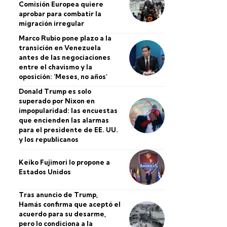
Comisión Europea quiere
aprobar para combatir la
migración irregular
Marco Rubio pone plazo a la
transición en Venezuela
antes de las negociaciones
entre el chavismo y la
oposición: ‘Meses, no años’
Donald Trump es solo
superado por Nixon en
impopularidad: las encuestas
que encienden las alarmas
para el presidente de EE. UU.
y los republicanos
Keiko Fujimori lo propone a
Estados Unidos
Tras anuncio de Trump,
Hamás confirma que aceptó el
acuerdo para su desarme,
pero lo condiciona a la