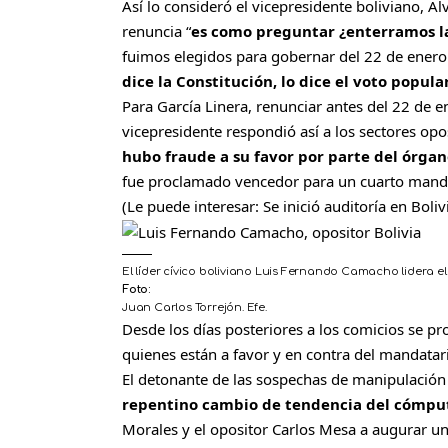
Así lo consideró el vicepresidente boliviano, Á
renuncia “
es como preguntar ¿enterramos l
fuimos elegidos para gobernar del 22 de enero
dice la Constitución, lo dice el voto popular
Para García Linera, renunciar antes del 22 de e
vicepresidente respondió así a los sectores opo
hubo fraude a su favor por parte del órgan
fue proclamado vencedor para un cuarto mand
(Le puede interesar:
Se inició auditoría en Boli
El líder cívico boliviano Luis Fernando Camacho lidera e
Foto:
Juan Carlos Torrejón. Efe.
Desde los días posteriores a los comicios se pr
quienes están a favor y en contra del mandatar
El detonante de las sospechas de manipulación 
repentino cambio de tendencia del cómput
Morales y el opositor Carlos Mesa a augurar u