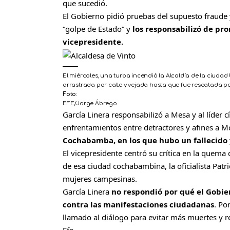
que sucedió.
El Gobierno pidió pruebas del supuesto fraude 
“golpe de Estado” y
los responsabilizó de pro
vicepresidente.
El miércoles, una turba incendió la Alcaldía de la ciudad b
arrastrada por calle y vejada hasta que fue rescatada por
Foto:
EFE/Jorge Ábrego
García Linera responsabilizó a Mesa y al líder 
enfrentamientos entre detractores y afines a M
Cochabamba, en los que hubo un fallecido 
El vicepresidente centró su crítica en la quema d
de esa ciudad cochabambina, la oficialista Patr
mujeres campesinas.
García Linera
no respondió por qué el Gobie
contra las manifestaciones ciudadanas
. Po
llamado al diálogo para evitar más muertes y re
Efe