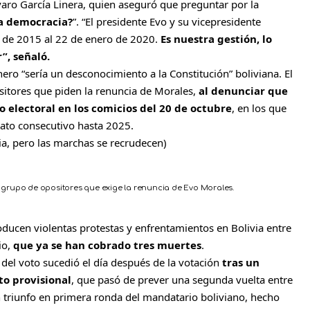
lvaro García Linera, quien aseguró que preguntar por la
a democracia?
”. “El presidente Evo y su vicepresidente
 de 2015 al 22 de enero de 2020.
Es nuestra gestión, lo
”, señaló.
nero “sería un desconocimiento a la Constitución” boliviana. El
sitores que piden la renuncia de Morales,
al denunciar que
o electoral en los comicios del 20 de octubre
, en los que
ato consecutivo hasta 2025.
via, pero las marchas se recrudecen
)
l grupo de opositores que exige la renuncia de Evo Morales.
oducen violentas protestas y enfrentamientos en Bolivia entre
io,
que ya se han cobrado tres muertes
.
del voto sucedió el día después de la votación
tras un
o provisional
, que pasó de prever una segunda vuelta entre
n triunfo en primera ronda del mandatario boliviano, hecho