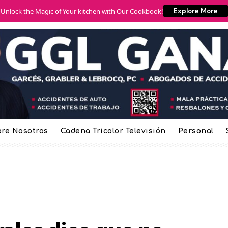
Unlock the Magic of Your kitchen with Our Cookbook!
Explore More
re Nosotros
Cadena Tricolor Televisión
Personal