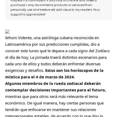
may earn a commission if you click on the link and make a
purchase. I only recommend products or services that I
personally use and believe will add value to my readers. Your
support is appreciated!
Mhoni Vidente,
una astróloga cubana reconocida en
Latinoamérica por sus predicciones cumplidas
, dio a
conocer este lunes qué le depara a cada signo del Zodíaco
el día de hoy. La jornada traerá distintos escenarios para
cada uno de ellos y todos deberán enfrentar diversas
exigencias y desafíos.
Estos son los horóscopos de la
mística para el 4 de marzo de 2024.
Algunos miembros de la rueda zodiacal deberán
contemplar decisiones importantes para el futuro,
mientras que para otros será más relevante el tema
económico. De igual manera, hay ciertas personas que
tendrán que enfocarse en mantener sus relaciones
interpersonales estables, de acuerdo con lo que dijo la