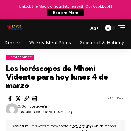
Unlock the Magic of Your kitchen with Our Cookbook!
Explore More
Aa
Dinner
Weekly Meal Plans
Seasonal & Holiday
Uncategorized
Los horóscopos de Mhoni
Vidente para hoy lunes 4 de
marzo
5 Min Read
By
Sonidosuavefm
Last updated: marzo 4, 2024 2:12 pm
Disclosure:
This website may contain
affiliate links
, which means I