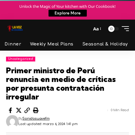
Unlock the Magic of Your kitchen with Our Cookbook!
Explore More
Aa
Dinner
Weekly Meal Plans
Seasonal & Holiday
Uncategorized
Primer ministro de Perú
renuncia en medio de críticas
por presunta contratación
irregular
0 Min Read
By
Sonidosuavefm
Last updated: marzo 6, 2024 1:41 pm