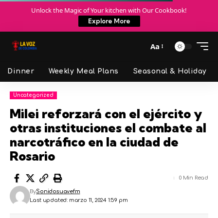
Unlock the Magic of Your kitchen with Our Cookbook!
Explore More
Aa
Dinner
Weekly Meal Plans
Seasonal & Holiday
Uncategorized
Milei reforzará con el ejército y
otras instituciones el combate al
narcotráfico en la ciudad de
Rosario
0 Min Read
By
Sonidosuavefm
Last updated: marzo 11, 2024 1:59 pm