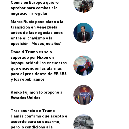
Comisión Europea quiere
aprobar para combatir la
migración irregular
Marco Rubio pone plazo a la
transición en Venezuela
antes de las negociaciones
entre el chavismo y la
oposición: ‘Meses, no años’
Donald Trump es solo
superado por Nixon en
impopularidad: las encuestas
que encienden las alarmas
para el presidente de EE. UU.
y los republicanos
Keiko Fujimori lo propone a
Estados Unidos
Tras anuncio de Trump,
Hamás confirma que aceptó el
acuerdo para su desarme,
pero lo condiciona a la