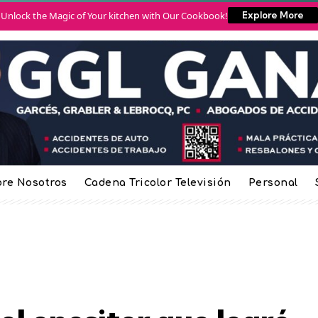
Unlock the Magic of Your kitchen with Our Cookbook!
Explore More
re Nosotros
Cadena Tricolor Televisión
Personal