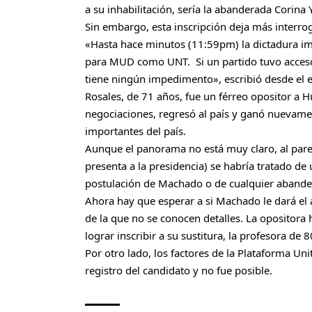
a su inhabilitación, sería la abanderada Corina Y
Sin embargo, esta inscripción deja más interr
«Hasta hace minutos (11:59pm) la dictadura impe
para MUD como UNT. Si un partido tuvo acceso a
tiene ningún impedimento», escribió desde el e
Rosales, de 71 años, fue un férreo opositor a H
negociaciones, regresó al país y ganó nuevame
importantes del país.
Aunque el panorama no está muy claro, al parec
presenta a la presidencia) se habría tratado d
postulación de Machado o de cualquier aband
Ahora hay que esperar a si Machado le dará el
de la que no se conocen detalles. La opositora 
lograr inscribir a su sustitura, la profesora de 
Por otro lado, los factores de la Plataforma Un
registro del candidato y no fue posible.