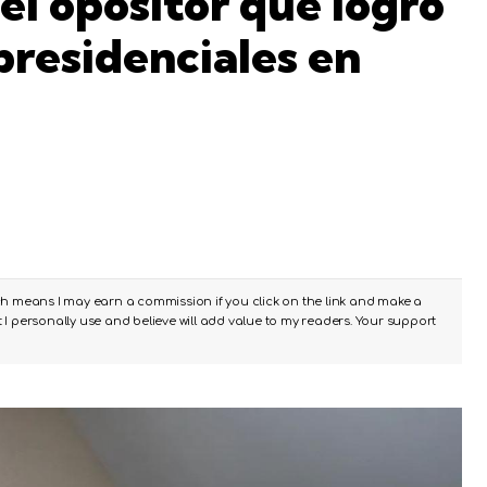
el opositor que logró
 presidenciales en
ch means I may earn a commission if you click on the link and make a
I personally use and believe will add value to my readers. Your support