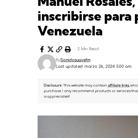
Manuel Rosales, 
inscribirse para
Venezuela
2 Min Read
By
Sonidosuavefm
Last updated: marzo 26, 2024 5:00 am
Disclosure:
This website may contain
affiliate links
, whi
purchase. I only recommend products or services that 
is appreciated!