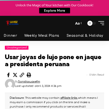
Unlock the Magic of Your kitchen with Our Cookbook!
Explore More
Aa
Dinner
Weekly Meal Plans
Seasonal & Holiday
Uncategorized
Usar joyas de lujo pone en jaque
a presidenta peruana
0 Min Read
By
Sonidosuavefm
Last updated: abril 3, 2024 4:36 pm
Disclosure:
This website may contain
affiliate links
, which means I
may earn a commission if you click on the link and make a
purchase. I only recommend products or services that I