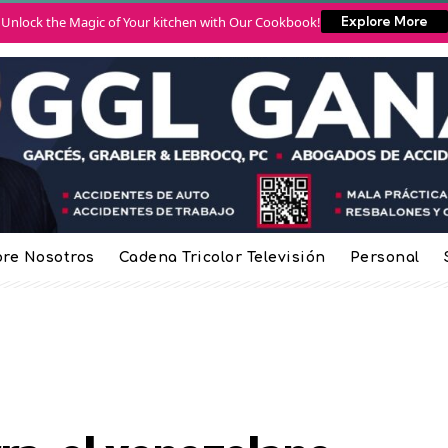
Unlock the Magic of Your kitchen with Our Cookbook!
Explore More
re Nosotros
Cadena Tricolor Televisión
Personal