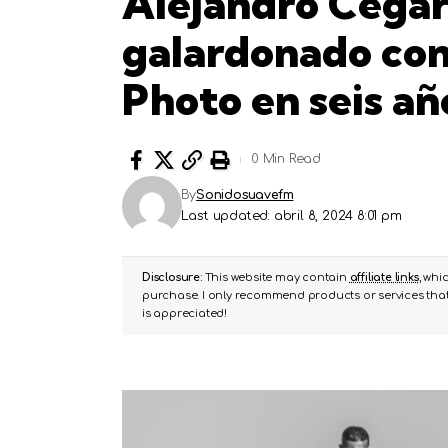
Alejandro Cegar
galardonado con
Photo en seis añ
0 Min Read
By
Sonidosuavefm
Last updated: abril 8, 2024 8:01 pm
Disclosure:
This website may contain
affiliate links
, whi
purchase. I only recommend products or services that 
is appreciated!