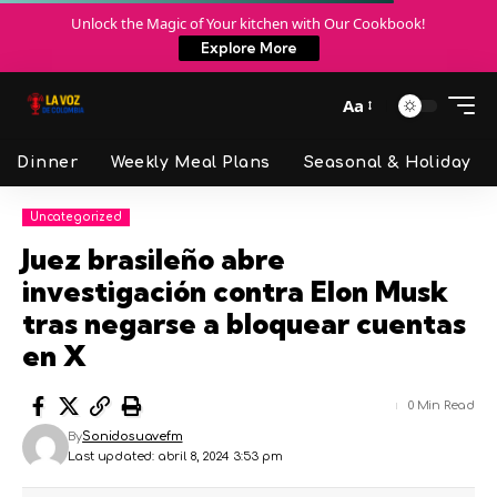
Unlock the Magic of Your kitchen with Our Cookbook!
Explore More
Aa
Dinner
Weekly Meal Plans
Seasonal & Holiday
Uncategorized
Juez brasileño abre
investigación contra Elon Musk
tras negarse a bloquear cuentas
en X
0 Min Read
By
Sonidosuavefm
Last updated: abril 8, 2024 3:53 pm