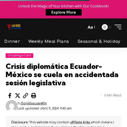
Unlock the Magic of Your kitchen with Our Cookbook!
Explore More
Aa
Dinner
Weekly Meal Plans
Seasonal & Holiday
Uncategorized
Crisis diplomática Ecuador-
México se cuela en accidentada
sesión legislativa
0 Min Read
By
Sonidosuavefm
Last updated: abril 11, 2024 11:40 am
Disclosure:
This website may contain
affiliate links
, which means I