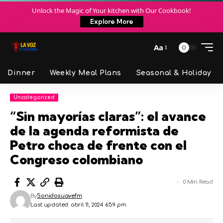
Unlock the Magic of Your kitchen with Our Cookbook!
Explore More
Aa
Dinner
Weekly Meal Plans
Seasonal & Holiday
Uncategorized
“Sin mayorías claras”: el avance
de la agenda reformista de
Petro choca de frente con el
Congreso colombiano
0 Min Read
By
Sonidosuavefm
Last updated: abril 11, 2024 6:59 pm