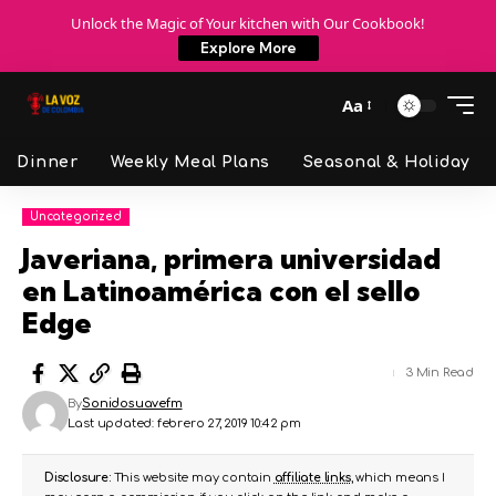
Unlock the Magic of Your kitchen with Our Cookbook!
Explore More
Aa
Dinner
Weekly Meal Plans
Seasonal & Holiday
Uncategorized
Javeriana, primera universidad
en Latinoamérica con el sello
Edge
3 Min Read
By
Sonidosuavefm
Last updated: febrero 27, 2019 10:42 pm
Disclosure:
This website may contain
affiliate links
, which means I