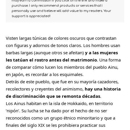
may earn a commission if you click on the link and make a
purchase. I only recommend products or services that I
personally use and believe will add value to my readers. Your
support is appreciated!
Visten largas túnicas de colores oscuros que contrastan
con figuras y adornos de tonos claros. Los hombres usan
barbas largas (aunque otros se afeitan)
y a las mujeres
les tatúan el rostro antes del matrimonio
. Una forma
de comparar cómo lucen los miembros del pueblo Ainu,
en Japón, es recordar a los esquimales.
Detrás de este pueblo, que fue en su mayoría cazadores,
recolectores y creyentes del animismo,
hay una historia
de discriminación que se remonta décadas
.
Los Ainus habitan en la isla de Hokkaido, en territorio
‘nipón’. Su lucha se ha dado por el hecho de no ser
reconocidos como un grupo étnico minoritario y que a
finales del siglo XIX se les prohibiera practicar sus