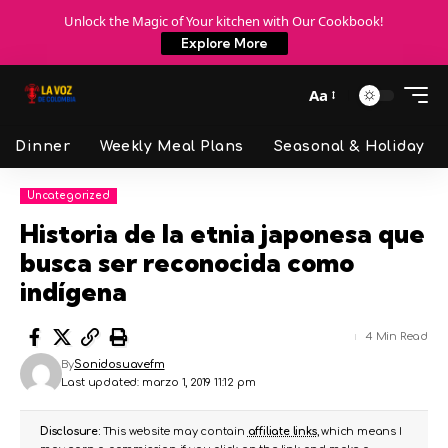
Unlock the Magic of Your kitchen with Our Cookbook!
Explore More
Aa
Dinner
Weekly Meal Plans
Seasonal & Holiday
Uncategorized
Historia de la etnia japonesa que
busca ser reconocida como
indígena
4 Min Read
By
Sonidosuavefm
Last updated: marzo 1, 2019 11:12 pm
Disclosure:
This website may contain
affiliate links
, which means I