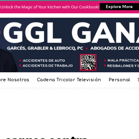
Unlock the Magic of Your kitchen with Our Cookbook!
Explore More
re Nosotros
Cadena Tricolor Televisión
Personal