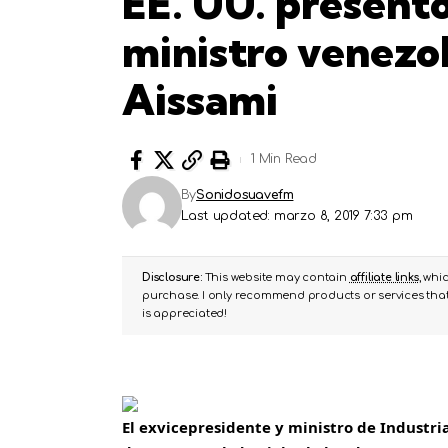
EE. UU. presentó
ministro venezo
Aissami
1 Min Read
By
Sonidosuavefm
Last updated: marzo 8, 2019 7:33 pm
Disclosure:
This website may contain
affiliate links
, whi
purchase. I only recommend products or services that 
is appreciated!
El exvicepresidente y ministro de Industri