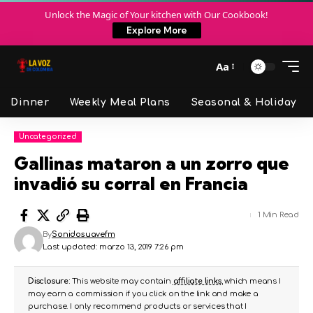
Unlock the Magic of Your kitchen with Our Cookbook!
Explore More
Aa
Dinner
Weekly Meal Plans
Seasonal & Holiday
Uncategorized
Gallinas mataron a un zorro que
invadió su corral en Francia
1 Min Read
By
Sonidosuavefm
Last updated: marzo 13, 2019 7:26 pm
Disclosure:
This website may contain
affiliate links
, which means I
may earn a commission if you click on the link and make a
purchase. I only recommend products or services that I