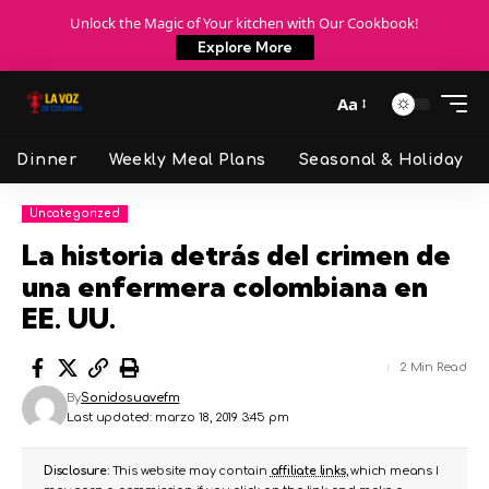
Unlock the Magic of Your kitchen with Our Cookbook!
Explore More
Aa
Dinner
Weekly Meal Plans
Seasonal & Holiday
Uncategorized
La historia detrás del crimen de
una enfermera colombiana en
EE. UU.
2 Min Read
By
Sonidosuavefm
Last updated: marzo 18, 2019 3:45 pm
Disclosure:
This website may contain
affiliate links
, which means I