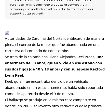
may earn a commission if you click on the link and make a
purchase. I only recommend products or services that I
personally use and believe will add value to my readers. Your
support is appreciated!
Autoridades de Carolina del Norte identificaron de manera
plena el cuerpo de la mujer que fue abandonada en una
carretera del condado de Edgecombe.
Se trata de la colombiana Diana Alejandra Keel Prada,
una
enfermera de 38 años, quien vivía en ese estado con
sus dos hijos (de 10 y 18 años) y con su esposo Rexford
Lynn Keel.
Keel, quien fue encontraba dentro de un vehículo
abandonado en un estacionamiento, había sido reportada
como desaparecida desde el 9 de marzo.
El hallazgo se produjo en la misma casa campestre en
donde, en 2006, se levantó otro cadáver: el de la primera