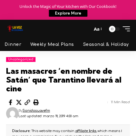
Unlock the Magic of Your kitchen with Our Cookbook!
Explore More
Aa
Dinner
Weekly Meal Plans
Seasonal & Holiday
Uncategorized
Las masacres ‘en nombre de
Satán’ que Tarantino llevará al
cine
11 Min Read
By
Sonidosuavefm
Last updated: marzo 19, 2019 4:00 am
Disclosure:
This website may contain
affiliate links
, which means I