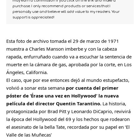
may earn a commission if you click on the link and make a
purchase. I only recommend products or services that I
personally use and believe will add value to my readers. Your
support is appreciated!
Esta foto de archivo tomada el 29 de marzo de 1971
muestra a Charles Manson imberbe y con la cabeza
rapada, enfurruñado cuando va a escuchar la sentencia de
muerte en la cámara de gas, aprobada por la corte, en Los
Ángeles, California.
El caso, que por ese entonces dejó al mundo estupefacto,
volvió a sonar esta semana
por cuenta del primer
póster de ‘Érase una vez en Hollywood’
la nueva
película del director Quentin Tarantino.
La historia,
protagonizada por Brad Pitt y Leonardo DiCaprio, revivirá
la época del Hollywood del 69 y los hechos que rodearon
el asesinato de la bella Tate, recordada por su papel en ‘El
Valle de las Muñecas’