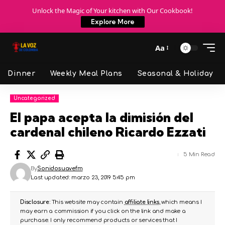
Unlock the Magic of Your kitchen with Our Cookbook!
Explore More
Aa
Dinner
Weekly Meal Plans
Seasonal & Holiday
Uncategorized
El papa acepta la dimisión del
cardenal chileno Ricardo Ezzati
5 Min Read
By
Sonidosuavefm
Last updated: marzo 23, 2019 5:45 pm
Disclosure:
This website may contain
affiliate links
, which means I
may earn a commission if you click on the link and make a
purchase. I only recommend products or services that I