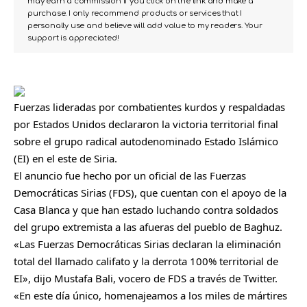
may earn a commission if you click on the link and make a
purchase. I only recommend products or services that I
personally use and believe will add value to my readers. Your
support is appreciated!
Fuerzas lideradas por combatientes kurdos y respaldadas
por Estados Unidos declararon la victoria territorial final
sobre el grupo radical autodenominado Estado Islámico
(EI) en el este de Siria.
El anuncio fue hecho por un oficial de las Fuerzas
Democráticas Sirias (FDS), que cuentan con el apoyo de la
Casa Blanca y que han estado luchando contra soldados
del grupo extremista a las afueras del pueblo de Baghuz.
«Las Fuerzas Democráticas Sirias declaran la eliminación
total del llamado califato y la derrota 100% territorial de
EI», dijo Mustafa Bali, vocero de FDS a través de Twitter.
«En este día único, homenajeamos a los miles de mártires