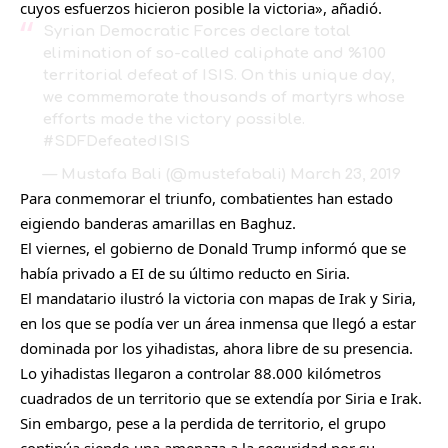
cuyos esfuerzos hicieron posible la victoria», añadió.
Syrian Democratic Forces declare total
elimination of so-called caliphate and %100
territorial defeat of ISIS. On this unique day,
we commemorate thousands of martyrs whose
efforts made the victory possible.
#SDFDefeatedISIS
— Mustafa Bali (@mustefabali)
March 23, 2019
Para conmemorar el triunfo, combatientes han estado
eigiendo banderas amarillas en Baghuz.
El viernes, el gobierno de Donald Trump informó que se
había privado a EI de su último reducto en Siria.
El mandatario ilustró la victoria con mapas de Irak y Siria,
en los que se podía ver un área inmensa que llegó a estar
dominada por los yihadistas, ahora libre de su presencia.
Lo yihadistas llegaron a controlar 88.000 kilómetros
cuadrados de un territorio que se extendía por Siria e Irak.
Sin embargo, pese a la perdida de territorio, el grupo