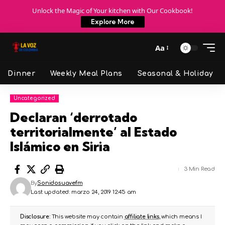
Unlock the Magic of Your kitchen with Our Cookbook!
Explore More
Aa
Dinner
Weekly Meal Plans
Seasonal & Holiday
Uncategorized
Declaran ‘derrotado
territorialmente’ al Estado
Islámico en Siria
3 Min Read
By
Sonidosuavefm
Last updated: marzo 24, 2019 12:45 am
Disclosure:
This website may contain
affiliate links
, which means I