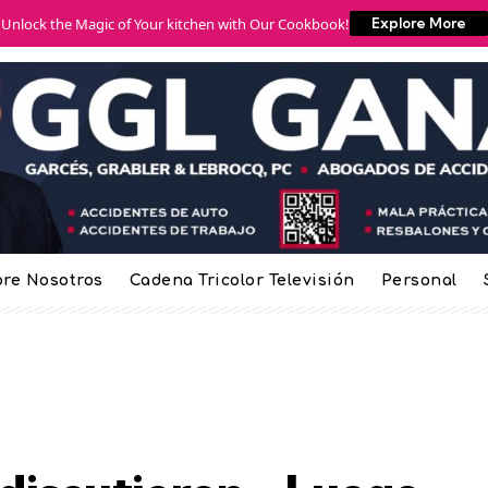
Unlock the Magic of Your kitchen with Our Cookbook!
Explore More
re Nosotros
Cadena Tricolor Televisión
Personal