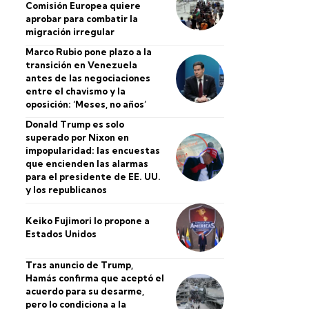
Comisión Europea quiere
aprobar para combatir la
migración irregular
Marco Rubio pone plazo a la
transición en Venezuela
antes de las negociaciones
entre el chavismo y la
oposición: ‘Meses, no años’
Donald Trump es solo
superado por Nixon en
impopularidad: las encuestas
que encienden las alarmas
para el presidente de EE. UU.
y los republicanos
Keiko Fujimori lo propone a
Estados Unidos
Tras anuncio de Trump,
Hamás confirma que aceptó el
acuerdo para su desarme,
pero lo condiciona a la