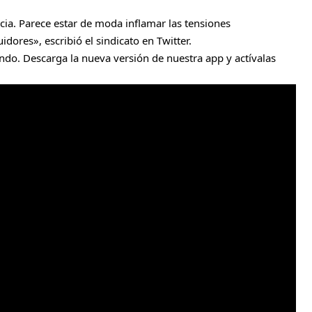
cia. Parece estar de moda inflamar las tensiones
ores», escribió el sindicato en Twitter.
do. Descarga la nueva versión de nuestra app y actívalas