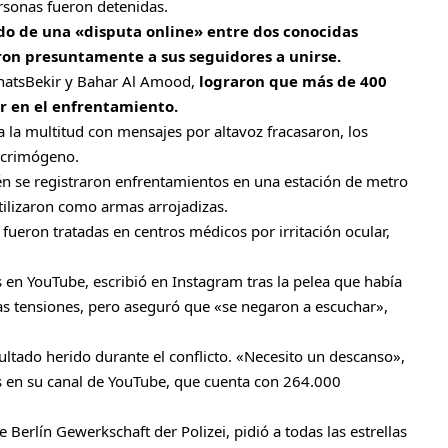
rsonas fueron detenidas.
ado de una «disputa online» entre dos conocidas
aron presuntamente a sus seguidores a unirse.
ThatsBekir y Bahar Al Amood,
lograron que más de 400
ar en el enfrentamiento.
 a la multitud con mensajes por altavoz fracasaron, los
acrimógeno.
ién se registraron enfrentamientos en una estación de metro
tilizaron como armas arrojadizas.
fueron tratadas en centros médicos por irritación ocular,
en YouTube, escribió en Instagram tras la pelea que había
las tensiones, pero aseguró que «se negaron a escuchar»,
sultado herido durante el conflicto. «Necesito un descanso»,
es en su canal de YouTube, que cuenta con 264.000
e Berlín Gewerkschaft der Polizei, pidió a todas las estrellas