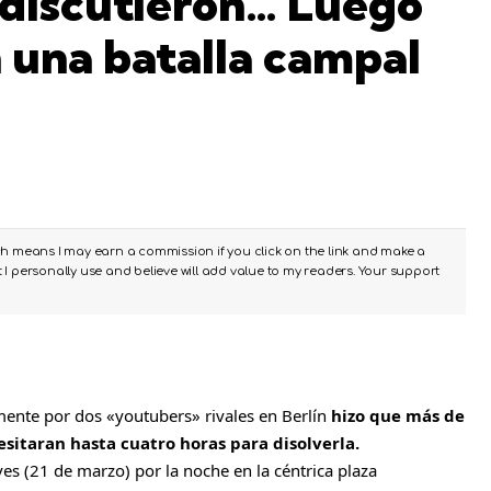
 discutieron… Luego
una batalla campal
ch means I may earn a commission if you click on the link and make a
I personally use and believe will add value to my readers. Your support
ente por dos «youtubers» rivales en Berlín
hizo que más de
esitaran hasta cuatro horas para disolverla.
ves (21 de marzo) por la noche en la céntrica plaza