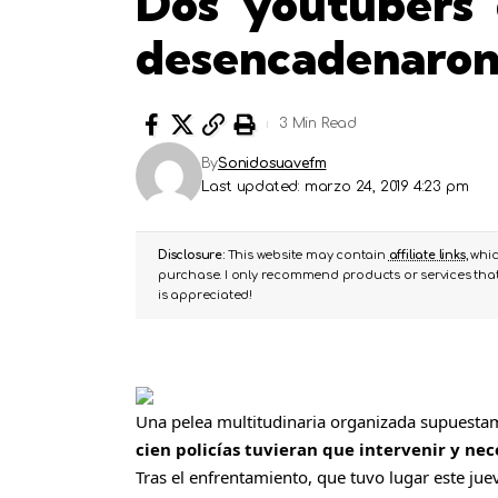
Dos ‘youtubers’
desencadenaron 
3 Min Read
By
Sonidosuavefm
Last updated: marzo 24, 2019 4:23 pm
Disclosure:
This website may contain
affiliate links
, whi
purchase. I only recommend products or services that 
is appreciated!
Una pelea multitudinaria organizada supuestam
cien policías tuvieran que intervenir y nec
Tras el enfrentamiento, que tuvo lugar este jue