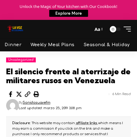
Unlock the Magic of Your kitchen with Our Cookbook!
Explore More
Aa
Dinner
Weekly Meal Plans
Seasonal & Holiday
Uncategorized
El silencio frente al aterrizaje de
militares rusos en Venezuela
6 Min Read
By
Sonidosuavefm
Last updated: marzo 25, 2019 3:08 pm
Disclosure:
This website may contain
affiliate links
, which means I
may earn a commission if you click on the link and make a
purchase. I only recommend products or services that I