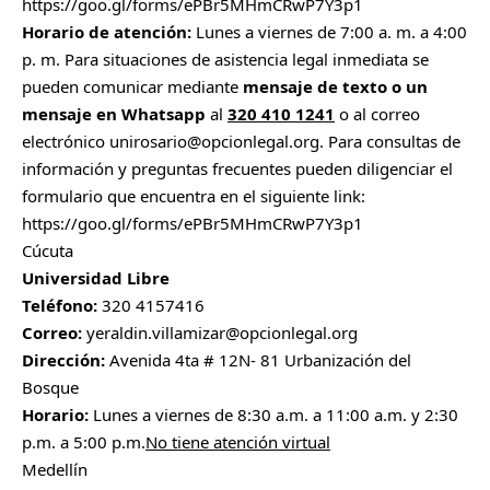
https://goo.gl/forms/ePBr5MHmCRwP7Y3p1
Horario de atención:
Lunes a viernes de 7:00 a. m. a 4:00
p. m. Para situaciones de asistencia legal inmediata se
pueden comunicar mediante
mensaje de texto o un
mensaje en Whatsapp
al
320 410 1241
o al correo
electrónico
unirosario@opcionlegal.org
. Para consultas de
información y preguntas frecuentes pueden diligenciar el
formulario que encuentra en el siguiente link:
https://goo.gl/forms/ePBr5MHmCRwP7Y3p1
Cúcuta
Universidad Libre
Teléfono:
320 4157416
Correo:
yeraldin.villamizar@opcionlegal.org
Dirección:
Avenida 4ta # 12N- 81 Urbanización del
Bosque
Horario:
Lunes a viernes de 8:30 a.m. a 11:00 a.m. y 2:30
p.m. a 5:00 p.m.
No tiene atención virtual
Medellín