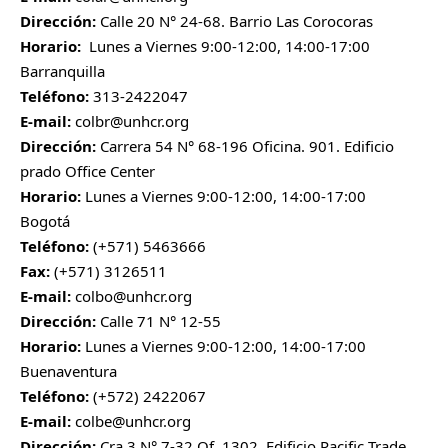
Dirección:
Calle 20 N° 24-68. Barrio Las Corocoras
Horario:
Lunes a Viernes 9:00-12:00, 14:00-17:00
Barranquilla
Teléfono:
313-2422047
E-mail:
colbr@unhcr.org
Dirección:
Carrera 54 N° 68-196 Oficina. 901. Edificio
prado Office Center
Horario:
Lunes a Viernes 9:00-12:00, 14:00-17:00
Bogotá
Teléfono:
(+571) 5463666
Fax:
(+571) 3126511
E-mail:
colbo@unhcr.org
Dirección:
Calle 71 N° 12-55
Horario:
Lunes a Viernes 9:00-12:00, 14:00-17:00
Buenaventura
Teléfono:
(+572) 2422067
E-mail:
colbe@unhcr.org
Dirección:
Cra.3 N° 7-32 Of. 1302, Edificio Pacific Trade