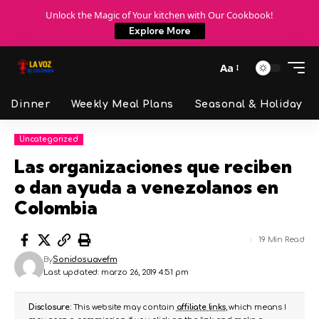
Unlock the Magic of Your kitchen with Our Cookbook!
Explore More
Aa
Dinner
Weekly Meal Plans
Seasonal & Holiday
Uncategorized
Las organizaciones que reciben
o dan ayuda a venezolanos en
Colombia
19 Min Read
By
Sonidosuavefm
Last updated: marzo 26, 2019 4:51 pm
Disclosure:
This website may contain
affiliate links
, which means I