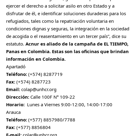
ejercer el derecho a solicitar asilo en otro Estado y a
disfrutar de él, e identificar soluciones duraderas para los
refugiados, tales como la repatriación voluntaria en
condiciones dignas y seguras, la integración en la sociedad
de acogida o el reasentamiento en un tercer país”, dice su
estatuto.
Acnur es aliado de la campaña de EL TIEMPO,
Panas en Colombia
. Estas son las oficinas que brindan
información en Colombia.
Apartadó
Teléfono:
(+574) 8287719
Fax:
(+574) 8287723
Email:
colap@unhcr.org
Dirección:
Calle 100F N° 109-22
Horario:
Lunes a Viernes 9:00-12:00, 14:00-17:00
Arauca
Teléfono:
(+577) 8857980/7788
Fax:
(+577) 8856804
E-mail:
colar@unhcr.org