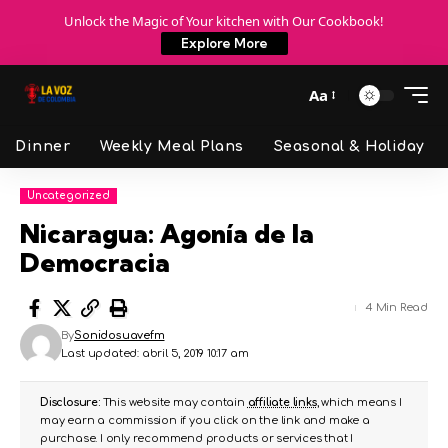
Unlock the Magic of Your kitchen with Our Cookbook!
Explore More
Aa
Dinner
Weekly Meal Plans
Seasonal & Holiday
Uncategorized
Nicaragua: Agonía de la
Democracia
4 Min Read
By
Sonidosuavefm
Last updated: abril 5, 2019 10:17 am
Disclosure:
This website may contain
affiliate links
, which means I
may earn a commission if you click on the link and make a
purchase. I only recommend products or services that I