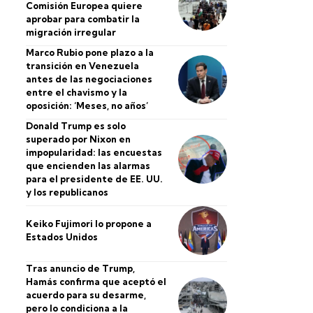
Comisión Europea quiere
aprobar para combatir la
migración irregular
Marco Rubio pone plazo a la
transición en Venezuela
antes de las negociaciones
entre el chavismo y la
oposición: ‘Meses, no años’
Donald Trump es solo
superado por Nixon en
impopularidad: las encuestas
que encienden las alarmas
para el presidente de EE. UU.
y los republicanos
Keiko Fujimori lo propone a
Estados Unidos
Tras anuncio de Trump,
Hamás confirma que aceptó el
acuerdo para su desarme,
pero lo condiciona a la