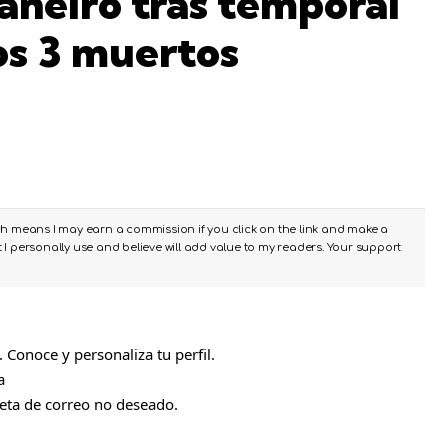
Janeiro tras temporal
os 3 muertos
ch means I may earn a commission if you click on the link and make a
I personally use and believe will add value to my readers. Your support
Conoce y personaliza tu perfil.
a
peta de correo no deseado.