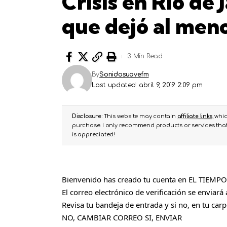
Crisis en Río de 
que dejó al men
3 Min Read
By
Sonidosuavefm
Last updated: abril 9, 2019 2:09 pm
Disclosure:
This website may contain
affiliate links
, whi
purchase. I only recommend products or services that 
is appreciated!
Bienvenido has creado tu cuenta en EL TIEMPO. 
El correo electrónico de verificación se enviará 
Revisa tu bandeja de entrada y si no, en tu car
NO, CAMBIAR CORREO
SI, ENVIAR