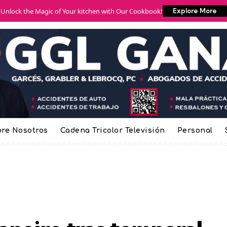
Unlock the Magic of Your kitchen with Our Cookbook!
Explore More
re Nosotros
Cadena Tricolor Televisión
Personal