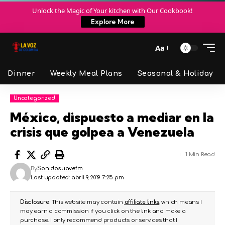
Unlock the Magic of Your kitchen with Our Cookbook!
Explore More
Aa
Dinner
Weekly Meal Plans
Seasonal & Holiday
Uncategorized
México, dispuesto a mediar en la
crisis que golpea a Venezuela
1 Min Read
By
Sonidosuavefm
Last updated: abril 9, 2019 7:25 pm
Disclosure:
This website may contain
affiliate links
, which means I
may earn a commission if you click on the link and make a
purchase. I only recommend products or services that I