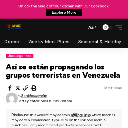
Unlock the Magic of Your kitchen with Our Cookbook!
Explore More
Aa
Dinner
Weekly Meal Plans
Seasonal & Holiday
Uncategorized
Así se están propagando los
grupos terroristas en Venezuela
10 Min Read
By
Sonidosuavefm
Last updated: abril 14, 2019 7:50 pm
Disclosure:
This website may contain
affiliate links
, which means I
may earn a commission if you click on the link and make a
purchase. I only recommend products or services that I