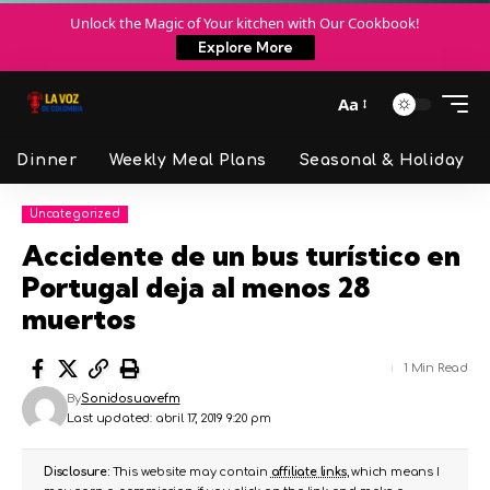
Unlock the Magic of Your kitchen with Our Cookbook!
Explore More
Aa
Dinner
Weekly Meal Plans
Seasonal & Holiday
Uncategorized
Accidente de un bus turístico en
Portugal deja al menos 28
muertos
1 Min Read
By
Sonidosuavefm
Last updated: abril 17, 2019 9:20 pm
Disclosure:
This website may contain
affiliate links
, which means I