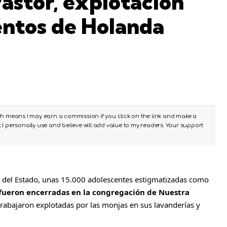
astor, explotación
entos de Holanda
ch means I may earn a commission if you click on the link and make a
I personally use and believe will add value to my readers. Your support
 del Estado, unas 15.000 adolescentes estigmatizadas como
fueron encerradas en la congregación de Nuestra
rabajaron explotadas por las monjas en sus lavanderías y