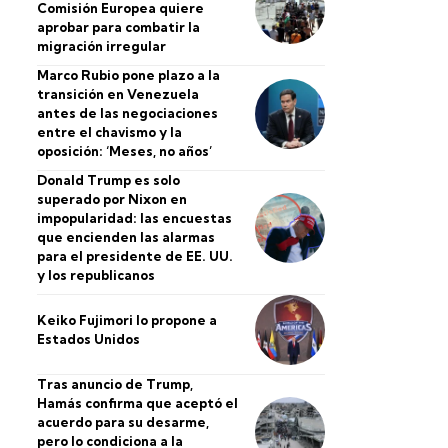
Comisión Europea quiere
aprobar para combatir la
migración irregular
Marco Rubio pone plazo a la
transición en Venezuela
antes de las negociaciones
entre el chavismo y la
oposición: ‘Meses, no años’
Donald Trump es solo
superado por Nixon en
impopularidad: las encuestas
que encienden las alarmas
para el presidente de EE. UU.
y los republicanos
Keiko Fujimori lo propone a
Estados Unidos
Tras anuncio de Trump,
Hamás confirma que aceptó el
acuerdo para su desarme,
pero lo condiciona a la