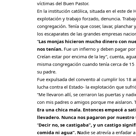
víctimas del Buen Pastor.
En la institución católica, situada en el este 
explotación y trabajo forzado, denuncia. Trabajó
congregación. Tenía que coser, lavar, planchar 
los escaparates de las grandes empresas nacion
“
Las monjas hicieron mucho dinero con nue
nos tenían.
Fue un infierno y deben pagar por 
Creían estar por encima de la ley”, cuenta, agu
misma congregación cuando tenía cerca de 15 añ
su padre.
Fue expulsada del convento al cumplir los 18 añ
lucha contra el Estado- la explotación que sufr
“Me llevaron allí, se cerraron las puertas y na
con mis padres o amigos porque me aislaron. Tr
Era una chica mala. Entonces empecé a sat
llevadero. Nunca nos pagaron por nuestro 
“
Decir no, se castigaba”, y un castigo sign
comida ni agua”. N
adie se atrevía a enfadar 