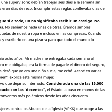
una supervisora; debían trabajar seis días a la semana sin
eran días de rezo. Incumplir estas reglas conllevaba días de
ue sí a todo, un no significaba recibir un castigo. No
as.
No sabíamos nada unas de otras. Éramos simples
iquetas de nuestra ropa e incluso en las compresas. Cuando
a y escribirlo en una pizarra para que todo el mundo lo
nía ocho años. Mi madre me entregaba cada semana al
ro me obligaba, era la forma de pagarle el dinero del seguro,
sideró que yo era una niña sucia, me echó. Acabé en varias
ien”, explica esta misma mujer.
uvo que dejar su internado.
Considerada una de las 15.000
acio con las “decentes”,
el Estado la puso en manos de las
 conventos más polémicos desde los años cincuenta.
eres contra los Abusos de la Iglesia (VPKK) que acoge a las