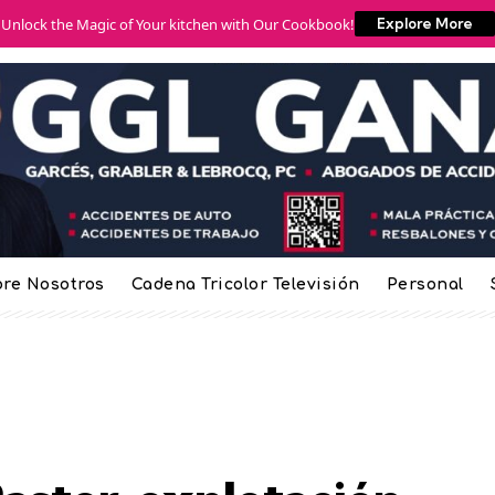
Unlock the Magic of Your kitchen with Our Cookbook!
Explore More
re Nosotros
Cadena Tricolor Televisión
Personal