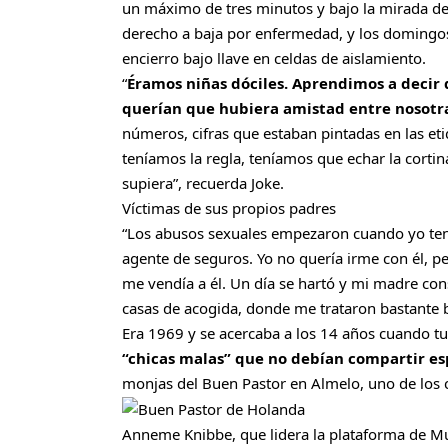
un máximo de tres minutos y bajo la mirada de 
derecho a baja por enfermedad, y los domingos 
encierro bajo llave en celdas de aislamiento.
“
Éramos niñas dóciles. Aprendimos a decir q
querían que hubiera amistad entre nosotr
números, cifras que estaban pintadas en las et
teníamos la regla, teníamos que echar la cortin
supiera”, recuerda Joke.
Víctimas de sus propios padres
“Los abusos sexuales empezaron cuando yo te
agente de seguros. Yo no quería irme con él, pe
me vendía a él. Un día se hartó y mi madre con
casas de acogida, donde me trataron bastante b
Era 1969 y se acercaba a los 14 años cuando t
“chicas malas” que no debían compartir esp
monjas del Buen Pastor en Almelo, uno de los
Anneme Knibbe, que lidera la plataforma de Muj