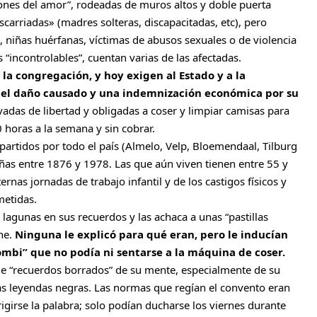
ones del amor”, rodeadas de muros altos y doble puerta
carriadas» (madres solteras, discapacitadas, etc), pero
 niñas huérfanas, víctimas de abusos sexuales o de violencia
 “incontrolables”, cuentan varias de las afectadas.
 la congregación, y hoy exigen al Estado y a la
el daño causado y una indemnización económica por su
adas de libertad y obligadas a coser y limpiar camisas para
0 horas a la semana y sin cobrar.
artidos por todo el país (Almelo, Velp, Bloemendaal, Tilburg
ñas entre 1876 y 1978. Las que aún viven tienen entre 55 y
ternas jornadas de trabajo infantil y de los castigos físicos y
metidas.
 lagunas en sus recuerdos y las achaca a unas “pastillas
he.
Ninguna le explicó para qué eran, pero le inducían
zombi” que no podía ni sentarse a la máquina de coser.
de “recuerdos borrados” de su mente, especialmente de su
as leyendas negras. Las normas que regían el convento eran
rigirse la palabra; solo podían ducharse los viernes durante