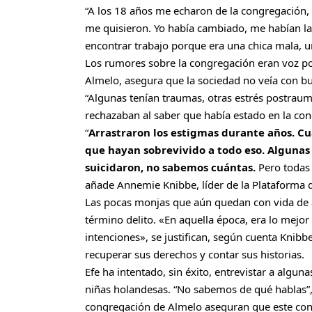
“A los 18 años me echaron de la congregación, 
me quisieron. Yo había cambiado, me habían l
encontrar trabajo porque era una chica mala, un
Los rumores sobre la congregación eran voz po
Almelo, asegura que la sociedad no veía con bu
“Algunas tenían traumas, otras estrés postraumá
rechazaban al saber que había estado en la con
“
Arrastraron los estigmas durante años. Cu
que hayan sobrevivido a todo eso. Algunas 
suicidaron, no sabemos cuántas.
Pero todas 
añade Annemie Knibbe, líder de la Plataforma d
Las pocas monjas que aún quedan con vida de 
término delito. «En aquella época, era lo mejo
intenciones», se justifican, según cuenta Knibb
recuperar sus derechos y contar sus historias.
Efe ha intentado, sin éxito, entrevistar a algun
niñas holandesas. “No sabemos de qué hablas”, 
congregación de Almelo aseguran que este conv