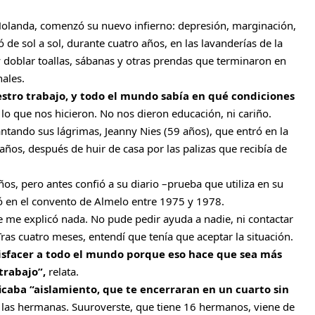
de Holanda, comenzó su nuevo infierno: depresión, marginación,
 de sol a sol, durante cuatro años, en las lavanderías de la
y doblar toallas, sábanas y otras prendas que terminaron en
ales.
stro trabajo, y todo el mundo sabía en qué condiciones
lo que nos hicieron. No nos dieron educación, ni cariño.
antando sus lágrimas, Jeanny Nies (59 años), que entró en la
os, después de huir de casa por las palizas que recibía de
os, pero antes confió a su diario –prueba que utiliza en su
ió en el convento de Almelo entre 1975 y 1978.
die me explicó nada. No pude pedir ayuda a nadie, ni contactar
as cuatro meses, entendí que tenía que aceptar la situación.
isfacer a todo el mundo porque eso hace que sea más
trabajo”,
relata.
ificaba “aislamiento, que te encerraran en un cuarto sin
a las hermanas. Suuroverste, que tiene 16 hermanos, viene de