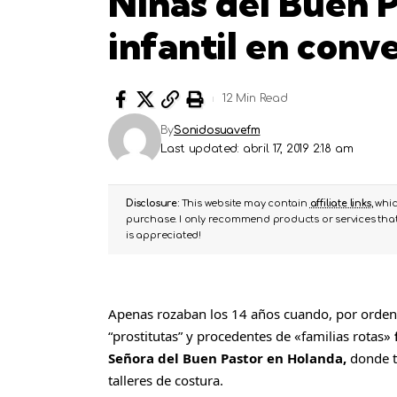
Niñas del Buen P
infantil en conv
12 Min Read
By
Sonidosuavefm
Last updated: abril 17, 2019 2:18 am
Disclosure:
This website may contain
affiliate links
, whi
purchase. I only recommend products or services that 
is appreciated!
Apenas rozaban los 14 años cuando, por orden
“prostitutas” y procedentes de «familias rotas»
Señora del Buen Pastor en Holanda,
donde t
talleres de costura.