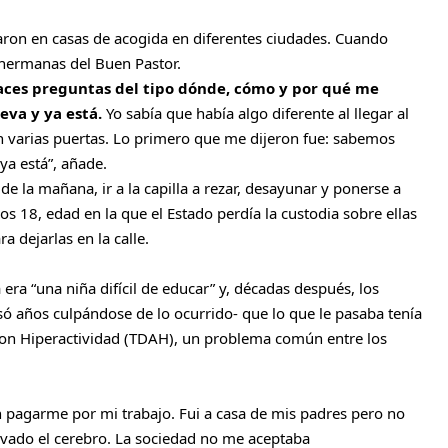
aron en casas de acogida en diferentes ciudades. Cuando
s hermanas del Buen Pastor.
haces preguntas del tipo dónde, cómo y por qué me
leva y ya está.
Yo sabía que había algo diferente al llegar al
 varias puertas. Lo primero que me dijeron fue: sabemos
ya está”, añade.
 de la mañana, ir a la capilla a rezar, desayunar y ponerse a
los 18, edad en la que el Estado perdía la custodia sobre ellas
a dejarlas en la calle.
 era “una niña difícil de educar” y, décadas después, los
só años culpándose de lo ocurrido- que lo que le pasaba tenía
con Hiperactividad (TDAH), un problema común entre los
n pagarme por mi trabajo. Fui a casa de mis padres pero no
vado el cerebro. La sociedad no me aceptaba