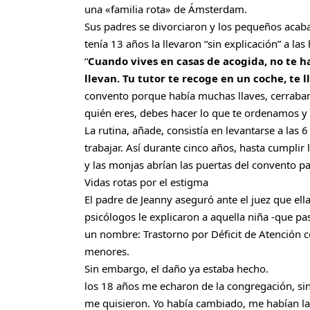
una «familia rota» de Ámsterdam.
Sus padres se divorciaron y los pequeños acab
tenía 13 años la llevaron “sin explicación” a la
“
Cuando vives en casas de acogida, no te 
llevan. Tu tutor te recoge en un coche, te l
convento porque había muchas llaves, cerraban
quién eres, debes hacer lo que te ordenamos y 
La rutina, añade, consistía en levantarse a las 6
trabajar. Así durante cinco años, hasta cumplir 
y las monjas abrían las puertas del convento par
Vidas rotas por el estigma
El padre de Jeanny aseguró ante el juez que ella
psicólogos le explicaron a aquella niña -que pa
un nombre: Trastorno por Déficit de Atención 
menores.
Sin embargo, el daño ya estaba hecho.
los 18 años me echaron de la congregación, si
me quisieron. Yo había cambiado, me habían la