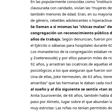
En las popularmente conocidas como “instituci
clausurada con candado, vivían las “mujeres des
también menores de edad. Eran, en su mayoría,
de género, rebeldes adolescentes o hiperactivas
Se llaman a sí mismas las “chicas malas” de
congregación un reconocimiento público d
años de trabajo.
Según denuncian, fueron priv
el Ejército o sábanas para hospitales durante 6
Los monasterios de la congregación estaban rep
y Zoeterwoude) y por ellos pasaron miles de ni
92 años, y arrastran las cicatrices de aquellas e
psicológicos a los que aseguran que fueron so
Una de ellas, Joke Vermeulen, de 63 años, tiene
amarillas” que las hermanas le daban cada noc
al sueño y al día siguiente se sentía «tan 
Anita Suuroverste, de 66 años, también habla 
paso por Almelo, lugar sobre el que abundan l
muy estrictas: Las niñas no tenían permitido di