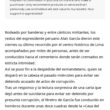
may earn a commission if you click on the link and make a
purchase. I only recommend products or services that I
personally use and believe will add value to my readers. Your
support is appreciated!
Rodeado por banderas y entre cánticos militantes, los
restos del expresidente peruano Alan García dieron este
viernes su último recorrido por el centro histórico de Lima
acompañados por miles de personas, antes de ser
conducidos hacia el cementerio donde serán cremados en
estricta intimidad.
Así se puso fin a la despedida del exmandatario, quien se
disparó en la cabeza el pasado miércoles para evitar ser
detenido acusado de actos de corrupción.
Tras un responso y la lectura sorpresiva de una carta que
dejó antes de suicidarse para evitar ser detenido por
presunta corrupción, el féretro de García fue conducido en
hombros durante unas doce cuadras desde la «Casa del