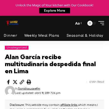
Unlock the Magic of Your kitchen with Our Cookbook!
Explore More
Aa
Dinner
Weekly Meal Plans
Seasonal & Holiday
Uncategorized
Alan García recibe
multitudinaria despedida final
en Lima
6 Min Read
By
Sonidosuavefm
Last updated: abril 19, 2019 7:26 pm
Disclosure:
This website may contain
affiliate links
, which means I