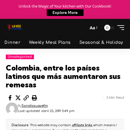
Unlock the Magic of Your kitchen with Our Cookbook!
Explore More
Aa
Dinner
Weekly Meal Plans
Seasonal & Holiday
Uncategorized
Colombia, entre los países
latinos que más aumentaron sus
remesas
3 Min Read
By
Sonidosuavefm
Last updated: abril 23, 2019 5:49 pm
Disclosure:
This website may contain
affiliate links
, which means I