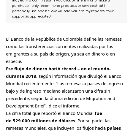
may earn a commission if you click on the link and make a
purchase. I only recommend products or services that I
personally use and believe will add value to my readers. Your
support is appreciated!
El Banco de la República de Colombia define las remesas
como las transferencias corrientes realizadas por los
emigrantes a su país de origen, ya sea en dinero o en
especie.
Ese flujo de dinero batió récord – en el mundo-
durante 2018
, según información que divulgó el
Banco
Mundial
recientemente. “Las remesas a países de ingreso
bajo y de ingreso mediano alcanzaron una cifra sin
precedente, según la última edición de Migration and
Development Brief”, dice el informe.
La cifra total que reportó el Banco Mundial
fue
de 529.000 millones de dólares
. Por su parte, las
remesas mundiales, que incluyen los flujos hacia
países