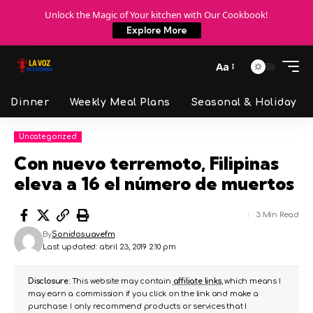
Unlock the Magic of Your kitchen with Our Cookbook!
Explore More
Aa
Dinner
Weekly Meal Plans
Seasonal & Holiday
Uncategorized
Con nuevo terremoto, Filipinas
eleva a 16 el número de muertos
3 Min Read
By
Sonidosuavefm
Last updated: abril 23, 2019 2:10 pm
Disclosure:
This website may contain
affiliate links
, which means I
may earn a commission if you click on the link and make a
purchase. I only recommend products or services that I