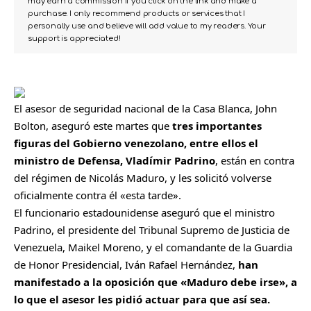
may earn a commission if you click on the link and make a
purchase. I only recommend products or services that I
personally use and believe will add value to my readers. Your
support is appreciated!
El asesor de seguridad nacional de la Casa Blanca, John
Bolton, aseguró este martes que
tres importantes
figuras del Gobierno
venezolano
, entre ellos el
ministro de Defensa, Vladímir Padrino
, están en contra
del régimen de Nicolás Maduro, y les solicitó volverse
oficialmente contra él «esta tarde».
El funcionario estadounidense aseguró que el ministro
Padrino, el presidente del Tribunal Supremo de Justicia de
Venezuela, Maikel Moreno, y el comandante de la Guardia
de Honor Presidencial, Iván Rafael Hernández,
han
manifestado a la oposición que «Maduro debe irse», a
lo que el asesor les pidió actuar para que así sea.