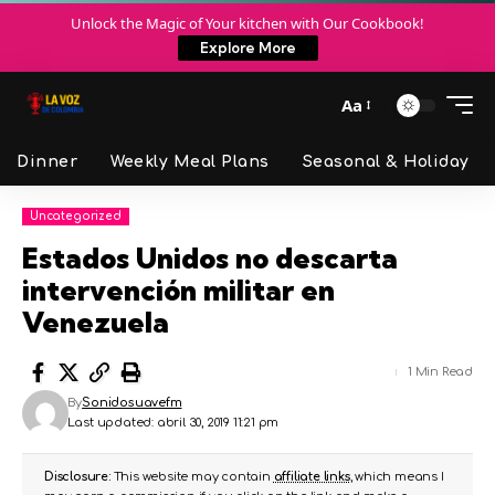
Unlock the Magic of Your kitchen with Our Cookbook!
Explore More
Aa
Dinner
Weekly Meal Plans
Seasonal & Holiday
Uncategorized
Estados Unidos no descarta
intervención militar en
Venezuela
1 Min Read
By
Sonidosuavefm
Last updated: abril 30, 2019 11:21 pm
Disclosure:
This website may contain
affiliate links
, which means I