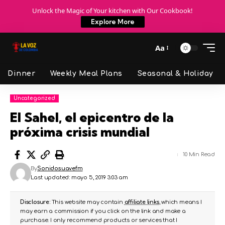
Unlock the Magic of Your kitchen with Our Cookbook!
Explore More
Aa
Dinner
Weekly Meal Plans
Seasonal & Holiday
Uncategorized
El Sahel, el epicentro de la
próxima crisis mundial
10 Min Read
By
Sonidosuavefm
Last updated: mayo 5, 2019 3:03 am
Disclosure:
This website may contain
affiliate links
, which means I
may earn a commission if you click on the link and make a
purchase. I only recommend products or services that I