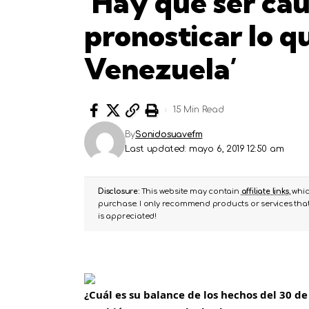
‘Hay que ser cau
pronosticar lo q
Venezuela’
15 Min Read
By
Sonidosuavefm
Last updated: mayo 6, 2019 12:50 am
Disclosure:
This website may contain
affiliate links
, whi
purchase. I only recommend products or services that 
is appreciated!
¿Cuál es su balance de los hechos del 30 de