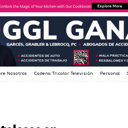
Unlock the Magic of Your kitchen with Our Cookbook!
Explore More
re Nosotros
Cadena Tricolor Televisión
Personal