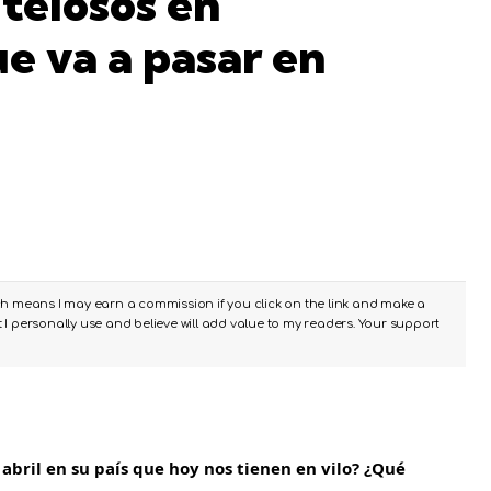
telosos en
ue va a pasar en
ch means I may earn a commission if you click on the link and make a
I personally use and believe will add value to my readers. Your support
 abril en su país que hoy nos tienen en vilo? ¿Qué