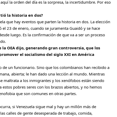
 aquí la orden del día es la sorpresa, la incertidumbre. Por eso
tió la historia en dos?
la que hay eventos que parten la historia en dos. La elección
só el 23 de enero, cuando se juramenta Guaidó y se hace
, desde luego. Es la confirmación de que va a ser un proceso
ado.
la OEA dijo, generando gran controversia, que los
promover el socialismo del siglo XXI en América
 de un funcionario. Sino que los colombianos han recibido a
ana, abierta; le han dado una lección al mundo. Mientras
 se maltrata a los inmigrantes y los xenófobos están siendo
a estos pobres seres con los brazos abiertos, y no hemos
xenofobia que son comunes en otras partes.
 ocurra, si Venezuela sigue mal y hay un millón más de
as calles de gente desesperada de trabajo, comida,