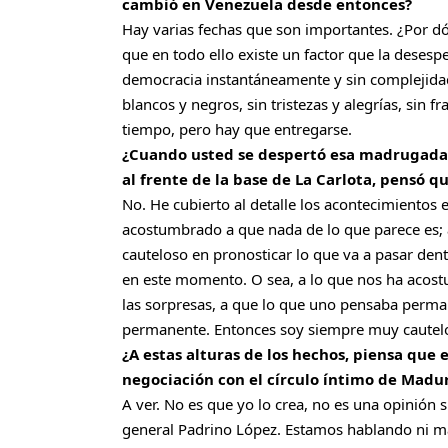
cambió en Venezuela desde entonces?
Hay varias fechas que son importantes. ¿Por d
que en todo ello existe un factor que la desesp
democracia instantáneamente y sin complejidades
blancos y negros, sin tristezas y alegrías, sin 
tiempo, pero hay que entregarse.
¿Cuando usted se despertó esa madrugada y
al frente de la base de La Carlota, pensó q
No. He cubierto al detalle los acontecimiento
acostumbrado a que nada de lo que parece es; 
cauteloso en pronosticar lo que va a pasar den
en este momento. O sea, a lo que nos ha acostum
las sorpresas, a que lo que uno pensaba permane
permanente. Entonces soy siempre muy cautelos
¿A estas alturas de los hechos, piensa que
negociación con el círculo íntimo de Madu
A ver. No es que yo lo crea, no es una opinión s
general Padrino López. Estamos hablando ni m