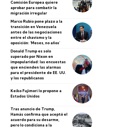
Comisión Europea quiere
aprobar para combatir la
migración irregular
Marco Rubio pone plazo a la
transición en Venezuela
antes de las negociaciones
entre el chavismo y la
oposición: ‘Meses, no años’
Donald Trump es solo
superado por Nixon en
impopularidad: las encuestas
que encienden las alarmas
para el presidente de EE. UU.
y los republicanos
Keiko Fujimori lo propone a
Estados Unidos
Tras anuncio de Trump,
Hamás confirma que aceptó el
acuerdo para su desarme,
pero lo condiciona a la