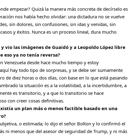
ónde empezar? Quizá la manera más concreta de decírselo es
eración nos había hecho olvidar: una dictadura no se vuelve
, sin dolores, sin confusiones, sin idas y venidas, sin
fracasos y éxitos. Nunca es un proceso lineal, dura mucho
 vio las imágenes de Guaidó y a Leopoldo López libre
ue eso ya no tenía reversa?
s en Venezuela desde hace mucho tiempo y estoy
aquí hay todo tipo de sorpresas, y se debe ser sumamente
tro de diez horas o dos días, con base en lo que está pasando
brado la situación es a la volatilidad, a la incertidumbre, a
nte es transitorio, y a que lo transitorio se hace
o con creer cosas definitivas.
 existía un plan más o menos factible basado en una
ro?
ubjetiva, o estimada; lo dijo el señor Bolton y lo confirmó el
ás ni menos que del asesor de seguridad de Trump, y ni más