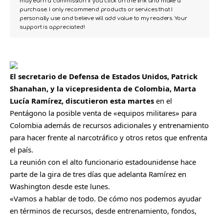
may earn a commission if you click on the link and make a
purchase. I only recommend products or services that I
personally use and believe will add value to my readers. Your
support is appreciated!
El secretario de Defensa de Estados Unidos, Patrick
Shanahan, y la vicepresidenta de Colombia, Marta
Lucía Ramírez, discutieron esta martes
en el
Pentágono la posible venta de «equipos militares» para
Colombia además de recursos adicionales y entrenamiento
para hacer frente al narcotráfico y otros retos que enfrenta
el país.
La reunión con el alto funcionario estadounidense hace
parte de la gira de tres días que adelanta Ramírez en
Washington desde este lunes.
«Vamos a hablar de todo. De cómo nos podemos ayudar
en términos de recursos, desde entrenamiento, fondos,