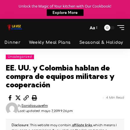
Unlock the Magic of Your kitchen with Our Cookbook!
Explore More
Aa
Dinner
Weekly Meal Plans
Seasonal & Holiday
Uncategorized
EE. UU. y Colombia hablan de
compra de equipos militares y
cooperación
4 Min Read
By
Sonidosuavefm
Last updated: mayo 7, 2019 9:26 pm
Disclosure:
This website may contain
affiliate links
, which means I