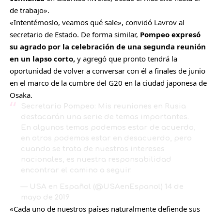
de trabajo».
«Intentémoslo, veamos qué sale», convidó Lavrov al
secretario de Estado. De forma similar,
Pompeo expresó
su agrado por la celebración de una segunda reunión
en un lapso corto,
y agregó que pronto tendrá la
oportunidad de volver a conversar con él a finales de junio
en el marco de la cumbre del G20 en la ciudad japonesa de
Osaka.
Secretario Pompeo: Mis reuniones en Rusia
destacarán una serie de temas importantes.
En algunos temas podemos estar de acuerdo,
en otros podemos estar en desacuerdo, pero
cuando se trata de nuestros intereses
nacionales, es nuestra responsabilidad
encontrar el camino a seguir.
— USA en Español (@USAenEspanol)
14 de
mayo de 2019
«Cada uno de nuestros países naturalmente defiende sus