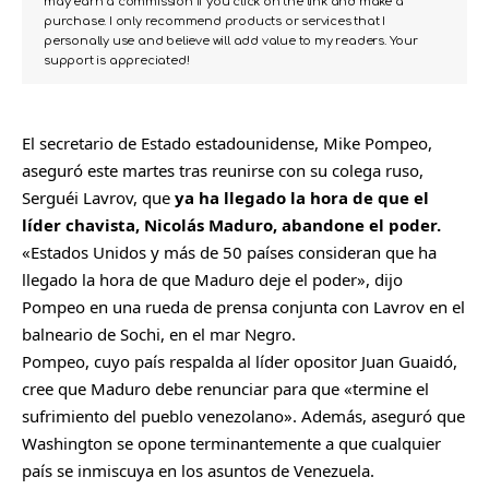
may earn a commission if you click on the link and make a
purchase. I only recommend products or services that I
personally use and believe will add value to my readers. Your
support is appreciated!
El secretario de Estado estadounidense, Mike Pompeo,
aseguró este martes tras reunirse con su colega ruso,
Serguéi Lavrov, que
ya ha llegado la hora de que el
líder chavista,
Nicolás Maduro
, abandone el poder.
«Estados Unidos y más de 50 países consideran que ha
llegado la hora de que Maduro deje el poder», dijo
Pompeo en una rueda de prensa conjunta con Lavrov en el
balneario de Sochi, en el mar Negro.
Pompeo, cuyo país respalda al líder opositor Juan Guaidó,
cree que Maduro debe renunciar para que «termine el
sufrimiento del pueblo venezolano». Además, aseguró que
Washington se opone terminantemente a que cualquier
país se inmiscuya en los asuntos de Venezuela.