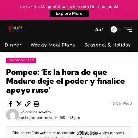
Unlock the Magic of Your kitchen with Our Cookbook!
Explore More
Aa
Dinner
Weekly Meal Plans
Seasonal & Holiday
Uncategorized
Pompeo: ‘Es la hora de que
Maduro deje el poder y finalice
apoyo ruso’
5 Min Read
By
Sonidosuavefm
Last updated: mayo 14, 2019 4:43 pm
Disclosure:
This website may contain
affiliate links
, which means I