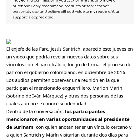
may earn a commission if you click on the link and make a
purchase. I only recommend products or services that I
personally use and believe will add value to my readers. Your
support is appreciated!
El exjefe de las Farc,
Jesús Santrich
, apareció este jueves en
un video que podría revelar nuevos datos sobre sus
vínculos con el narcotráfico
, luego de firmar el proceso de
paz con el gobierno colombiano, en diciembre de 2016.
Los audios permiten observar una reunión en la que
participan el mencionado exguerrillero, Marlon Marín
(sobrino de Iván Márquez) y otras dos personas de las
cuales aún no se conoce su identidad.
Dentro de la conversación,
los participantes
mencionaron en varias oportunidades al presidente
de Surinam
, con quien anotan tener un vínculo cercano y
a quien Santrich y Marín visitarían durante dos días para