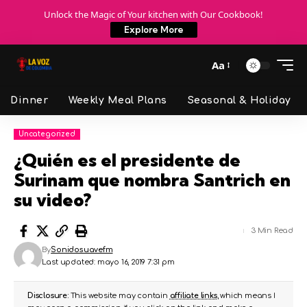
Unlock the Magic of Your kitchen with Our Cookbook!
Explore More
Aa
Dinner
Weekly Meal Plans
Seasonal & Holiday
Uncategorized
¿Quién es el presidente de
Surinam que nombra Santrich en
su video?
3 Min Read
By
Sonidosuavefm
Last updated: mayo 16, 2019 7:31 pm
Disclosure:
This website may contain
affiliate links
, which means I