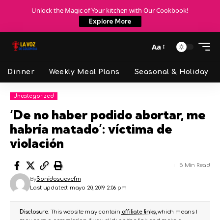
Unlock the Magic of Your kitchen with Our Cookbook!
Explore More
Aa
Dinner
Weekly Meal Plans
Seasonal & Holiday
Uncategorized
‘De no haber podido abortar, me
habría matado’: víctima de
violación
5 Min Read
By
Sonidosuavefm
Last updated: mayo 20, 2019 2:06 pm
Disclosure:
This website may contain
affiliate links
, which means I