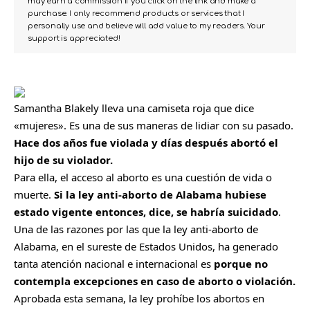
may earn a commission if you click on the link and make a
purchase. I only recommend products or services that I
personally use and believe will add value to my readers. Your
support is appreciated!
Samantha Blakely lleva una camiseta roja que dice
«mujeres». Es una de sus maneras de lidiar con su pasado.
Hace dos años fue violada y días después abortó el
hijo de su violador.
Para ella, el acceso al aborto es una cuestión de vida o
muerte.
Si la ley anti-aborto de Alabama hubiese
estado vigente entonces, dice, se habría suicidado
.
Una de las razones por las que la ley anti-aborto de
Alabama, en el sureste de Estados Unidos, ha generado
tanta atención nacional e internacional es
porque no
contempla excepciones en caso de aborto o violación.
Aprobada esta semana, la ley prohíbe los abortos en