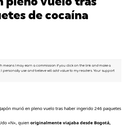
 pleno vuelo tras
uetes de cocaína
ch means I may earn a commission if you click on the link and make a
I personally use and believe will add value to my readers. Your support
Japón murió en pleno vuelo tras haber ingerido 246 paquetes
 Udo «N», quien
originalmente viajaba desde Bogotá,