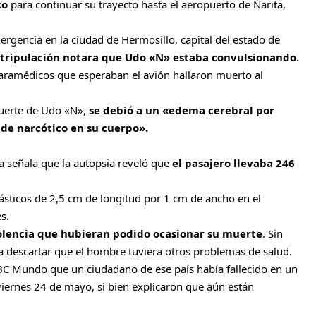
co
para continuar su trayecto hasta el aeropuerto de Narita,
ergencia en la ciudad de Hermosillo, capital del estado de
 tripulación notara que Udo «N» estaba convulsionando.
paramédicos que esperaban el avión hallaron muerto al
muerte de Udo «N»,
se debió a un «edema cerebral por
 de narcótico en su cuerpo».
a señala que la autopsia reveló que
el pasajero llevaba 246
plásticos de 2,5 cm de longitud por 1 cm de ancho en el
s.
iolencia que hubieran podido ocasionar su muerte
. Sin
a descartar que el hombre tuviera otros problemas de salud.
C Mundo que un ciudadano de ese país había fallecido en un
viernes 24 de mayo, si bien explicaron que aún están