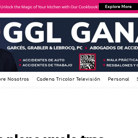
Unlock the Magic of Your kitchen with Our Cookbook!
Explore More
re Nosotros
Cadena Tricolor Televisión
Personal