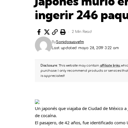
Japonés murió en
ingerir 246 paq
2 Min Read
By
Sonidosuavefm
Last updated: mayo 28, 2019 3:22 am
Disclosure:
This website may contain
affiliate links
, whi
purchase. I only recommend products or services that 
is appreciated!
Un japonés que viajaba de Ciudad de México a 
de cocaína.
El pasajero, de 42 años, fue identificado como