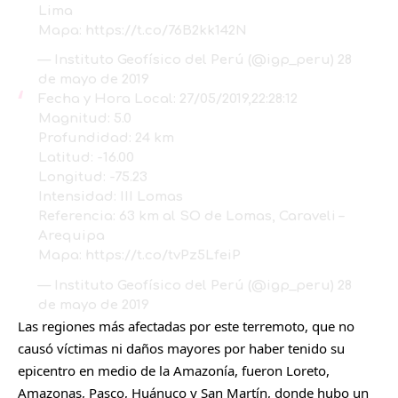
Lima
Mapa:
https://t.co/76B2kk142N
— Instituto Geofísico del Perú (@igp_peru)
28
de mayo de 2019
Fecha y Hora Local: 27/05/2019,22:28:12
Magnitud: 5.0
Profundidad: 24 km
Latitud: -16.00
Longitud: -75.23
Intensidad: III Lomas
Referencia: 63 km al SO de Lomas, Caraveli –
Arequipa
Mapa:
https://t.co/tvPz5LfeiP
— Instituto Geofísico del Perú (@igp_peru)
28
de mayo de 2019
Las regiones más afectadas por este terremoto, que no
causó víctimas ni daños mayores por haber tenido su
epicentro en medio de la Amazonía, fueron Loreto,
Amazonas, Pasco, Huánuco y San Martín, donde hubo un