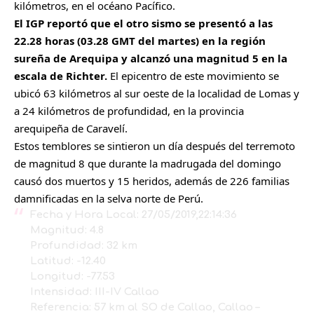
kilómetros, en el océano Pacífico.
El IGP reportó que el otro sismo se presentó a las
22.28 horas (03.28 GMT del martes) en la región
sureña de Arequipa y alcanzó una magnitud 5 en la
escala de Richter.
El epicentro de este movimiento se
ubicó 63 kilómetros al sur oeste de la localidad de Lomas y
a 24 kilómetros de profundidad, en la provincia
arequipeña de Caravelí.
Estos temblores se sintieron un día después del terremoto
de magnitud 8 que durante la madrugada del domingo
causó dos muertos y 15 heridos, además de 226 familias
damnificadas en la selva norte de Perú.
Fecha y Hora Local: 27/05/2019,22:14:36
Magnitud: 4.8
Profundidad: 32 km
Latitud: -12.40
Longitud: -77.53
Intensidad: III-IV Callao
Referencia: 57 km al SO de Callao, Callao –