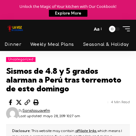
Unlock the Magic of Your kitchen with Our Cookbook!
Explore More
Aa
Dinner
Weekly Meal Plans
Seasonal & Holiday
Uncategorized
Sismos de 4.8 y 5 grados
alarman a Perú tras terremoto
de este domingo
4 Min Read
By
Sonidosuavefm
Last updated: mayo 28, 2019 10:27 am
Disclosure:
This website may contain
affiliate links
, which means I