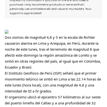
may earn a commission if you click on the link and make a
purchase. I only recommend products or services that I
personally use and believe will add value to my readers. Your
support is appreciated!
Dos
sismos
de magnitud 4,8 y 5 en la escala de Richter
causaron alarma en Lima y Arequipa, en
Perú
, durante la
noche de este lunes, tras el terremoto de magnitud 8 que
afectó este domingo la región amazónica de Loreto y se
sintió en otras regiones del país, al igual que en Colombia,
Ecuador y Brasil.
El Instituto Geofísico de Perú (IGP) señaló que el primer
movimiento telúrico se sintió en Lima a las 22.14 horas de
este lunes (hora local), con una magnitud de 4,8 y una
intensidad de III a IV grados.
El organismo ubicó el epicentro 57 kilómetros al sur oeste
del puerto limeño del Callao y a una profundidad de 32