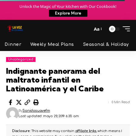
Unlock the Magic of Your kitchen with Our Cookbook!
Explore More
Aa
Dinner
Weekly Meal Plans
Seasonal & Holiday
Uncategorized
Indignante panorama del
maltrato infantil en
Latinoamérica y el Caribe
0 Min Read
By
Sonidosuavefm
Last updated: mayo 29, 2019 6:35 am
Disclosure:
This website may contain
affiliate links
, which means I