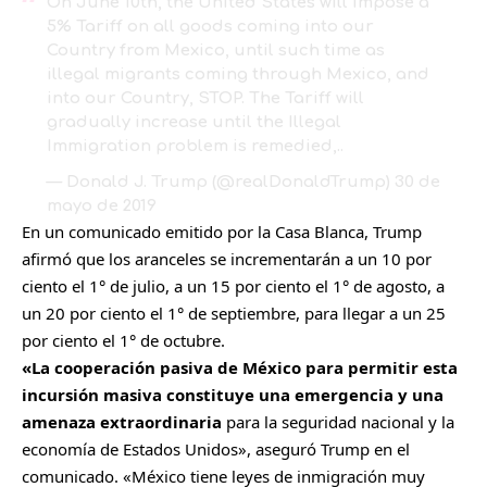
On June 10th, the United States will impose a
5% Tariff on all goods coming into our
Country from Mexico, until such time as
illegal migrants coming through Mexico, and
into our Country, STOP. The Tariff will
gradually increase until the Illegal
Immigration problem is remedied,..
— Donald J. Trump (@realDonaldTrump)
30 de
mayo de 2019
En un comunicado emitido por la Casa Blanca, Trump
afirmó que los aranceles se incrementarán a un 10 por
ciento el 1° de julio, a un 15 por ciento el 1° de agosto, a
un 20 por ciento el 1° de septiembre, para llegar a un 25
por ciento el 1° de octubre.
«La cooperación pasiva de México para permitir esta
incursión masiva constituye una emergencia y una
amenaza extraordinaria
para la seguridad nacional y la
economía de Estados Unidos», aseguró Trump en el
comunicado. «México tiene leyes de inmigración muy