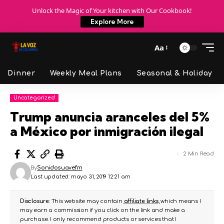
Unlock the Magic of Your kitchen with Our Cookbook!
Explore More
Aa
Dinner
Weekly Meal Plans
Seasonal & Holiday
Uncategorized
Trump anuncia aranceles del 5%
a México por inmigración ilegal
2 Min Read
By
Sonidosuavefm
Last updated: mayo 31, 2019 12:21 am
Disclosure:
This website may contain
affiliate links
, which means I
may earn a commission if you click on the link and make a
purchase. I only recommend products or services that I