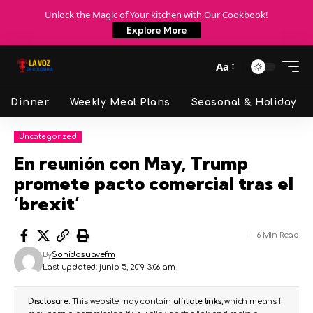
Unlock the Magic of Your kitchen with Our Cookbook!
Explore More
Aa
Dinner
Weekly Meal Plans
Seasonal & Holiday
Uncategorized
En reunión con May, Trump
promete pacto comercial tras el
‘brexit’
6 Min Read
By
Sonidosuavefm
Last updated: junio 5, 2019 3:06 am
Disclosure:
This website may contain
affiliate links
, which means I