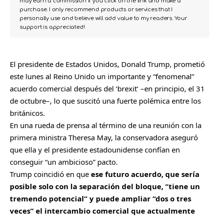
may earn a commission if you click on the link and make a
purchase. I only recommend products or services that I
personally use and believe will add value to my readers. Your
support is appreciated!
El presidente de
Estados Unidos
, Donald Trump, prometió
este lunes al Reino Unido un importante y “fenomenal”
acuerdo comercial después del ‘
brexit
‘ –en principio, el 31
de octubre–, lo que suscitó una fuerte polémica entre los
británicos.
En una rueda de prensa al término de una reunión con la
primera ministra Theresa May, la conservadora aseguró
que ella y el presidente estadounidense confían en
conseguir “un ambicioso” pacto.
Trump coincidió en que
ese futuro acuerdo, que sería
posible solo con la separación del bloque, “tiene un
tremendo potencial” y puede ampliar “dos o tres
veces” el intercambio comercial que actualmente