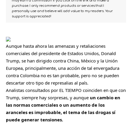
may earn a commission if you click on the link and make a
purchase. I only recommend products or services that I
personally use and believe will add value to my readers. Your
support is appreciated!
Aunque hasta ahora las amenazas y retaliaciones
comerciales del presidente de Estados Unidos,
Donald
Trump
, se han dirigido contra China, México y la Unión
Europea, principalmente, una acción de tal envergadura
contra Colombia no es tan probable, pero no se pueden
descartar otro tipo de represalias al país.
Analistas consultados por EL TIEMPO coinciden en que con
Trump, siempre hay sorpresas, y aunque
un cambio en
las normas comerciales o un aumento de los
aranceles es improbable, el tema de las drogas sí
puede generar tensiones.