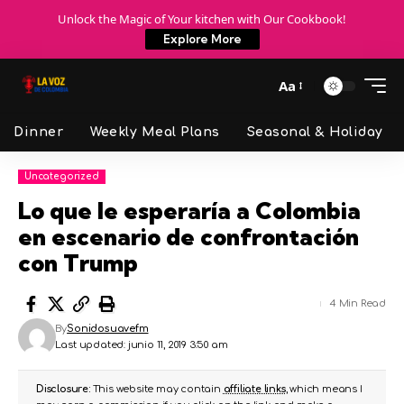
Unlock the Magic of Your kitchen with Our Cookbook!
Explore More
Aa
Dinner
Weekly Meal Plans
Seasonal & Holiday
Uncategorized
Lo que le esperaría a Colombia
en escenario de confrontación
con Trump
4 Min Read
By
Sonidosuavefm
Last updated: junio 11, 2019 3:50 am
Disclosure:
This website may contain
affiliate links
, which means I