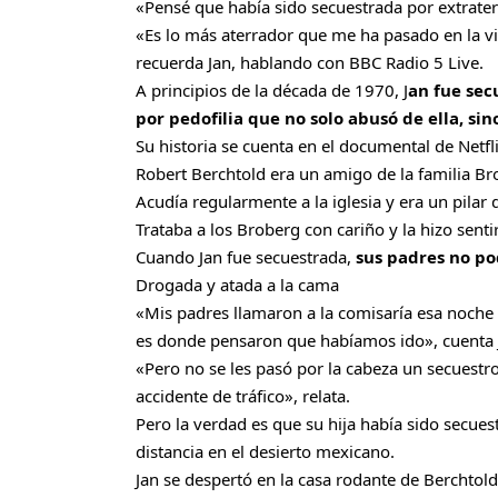
«Pensé que había sido secuestrada por extraterr
«Es lo más aterrador que me ha pasado en la vid
recuerda Jan, hablando con BBC Radio 5 Live.
A principios de la década de 1970, J
an fue sec
por pedofilia que no solo abusó de ella, sin
Su historia se cuenta en el documental de Netfli
Robert Berchtold era un amigo de la familia Br
Acudía regularmente a la iglesia y era un pilar
Trataba a los Broberg con cariño y la hizo sentir
Cuando Jan fue secuestrada,
sus padres no po
Drogada y atada a la cama
«Mis padres llamaron a la comisaría esa noche
es donde pensaron que habíamos ido», cuenta 
«Pero no se les pasó por la cabeza un secuestr
accidente de tráfico», relata.
Pero la verdad es que su hija había sido secue
distancia en el desierto mexicano.
Jan se despertó en la casa rodante de Berchtold