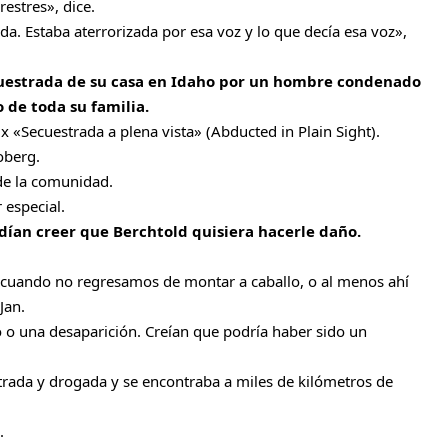
estres», dice.
a. Estaba aterrorizada por esa voz y lo que decía esa voz»,
uestrada de su casa en Idaho por un hombre condenado
o de toda su familia.
x «Secuestrada a plena vista» (Abducted in Plain Sight).
oberg.
 de la comunidad.
 especial.
dían creer que Berchtold quisiera hacerle daño.
 cuando no regresamos de montar a caballo, o al menos ahí
Jan.
o o una desaparición. Creían que podría haber sido un
strada y drogada y se encontraba a miles de kilómetros de
.