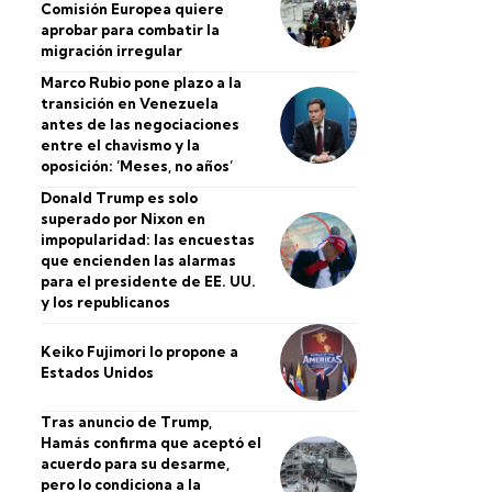
Comisión Europea quiere
aprobar para combatir la
migración irregular
Marco Rubio pone plazo a la
transición en Venezuela
antes de las negociaciones
entre el chavismo y la
oposición: ‘Meses, no años’
Donald Trump es solo
superado por Nixon en
impopularidad: las encuestas
que encienden las alarmas
para el presidente de EE. UU.
y los republicanos
Keiko Fujimori lo propone a
Estados Unidos
Tras anuncio de Trump,
Hamás confirma que aceptó el
acuerdo para su desarme,
pero lo condiciona a la