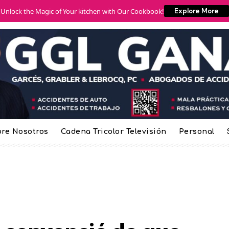
Unlock the Magic of Your kitchen with Our Cookbook!
Explore More
re Nosotros
Cadena Tricolor Televisión
Personal