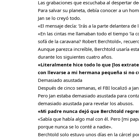
Las grabaciones que escuchaba al despertar dec
Para salvar su planeta, debía conocer a un homb
Jan se lo creyó todo.
«El mensaje decía: ‘Irás a la parte delantera de
«En las cintas me llamaban todo el tiempo ‘la
sofá de la caravana? Robert Berchtold», recuer
Aunque parezca increíble, Berchtold usaría esta 
durante los siguientes cuatro años.
«Literalmente hice todo lo que [los extrat
con llevarse a mi hermana pequeña si no c
Demasiado asustada
Después de cinco semanas, el FBI localizó a Jan
Pero Jan estaba demasiado asustada para contarl
demasiado asustada para revelar los abusos.
«Mi padre nunca dejó que Berchtold regresa
«Sabía que había algo mal con él. Pero [mi pa
porque nunca se lo conté a nadie».
Berchtold solo estuvo unos días en la cárcel por