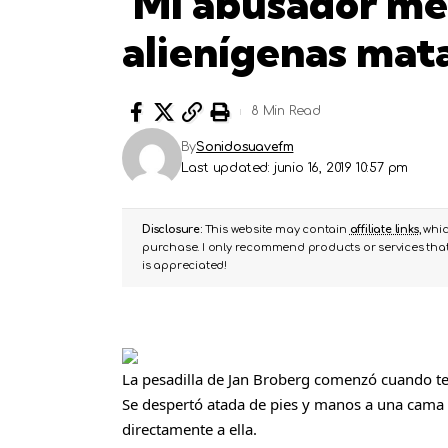
‘Mi abusador me
alienígenas mata
8 Min Read
By
Sonidosuavefm
Last updated: junio 16, 2019 10:57 pm
Disclosure:
This website may contain
affiliate links
, whi
purchase. I only recommend products or services that 
is appreciated!
La pesadilla de Jan Broberg comenzó cuando te
Se despertó atada de pies y manos a una cama
directamente a ella.