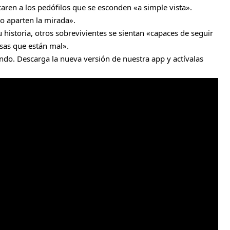
ren a los pedófilos que se esconden «a simple vista».
no aparten la mirada».
historia, otros sobrevivientes se sientan «capaces de seguir
osas que están mal».
do. Descarga la nueva versión de nuestra app y actívalas