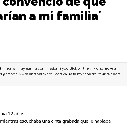
 convenció de que
rían a mi familia’
ch means I may earn a commission if you click on the link and make a
I personally use and believe will add value to my readers. Your support
nía 12 años.
 mientras escuchaba una cinta grabada que le hablaba