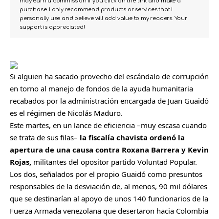
may earn a commission if you click on the link and make a
purchase. I only recommend products or services that I
personally use and believe will add value to my readers. Your
support is appreciated!
Si alguien ha sacado provecho del escándalo de
corrupción
en torno al manejo de fondos de la ayuda humanitaria
recabados por la administración encargada de
Juan Guaidó
es el régimen de
Nicolás Maduro
.
Este martes, en un lance de eficiencia –muy escasa cuando
se trata de sus filas–
la fiscalía chavista ordenó la
apertura de una causa contra Roxana Barrera y Kevin
Rojas,
militantes del opositor partido Voluntad Popular.
Los dos, señalados por el propio Guaidó como presuntos
responsables de la desviación de, al menos, 90 mil dólares
que se destinarían al apoyo de unos 140 funcionarios de la
Fuerza Armada venezolana que desertaron hacia Colombia