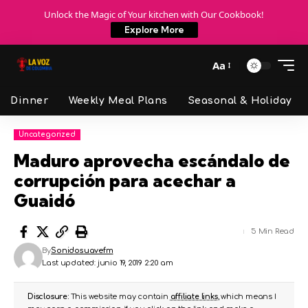
Unlock the Magic of Your kitchen with Our Cookbook!
Explore More
Aa
Dinner
Weekly Meal Plans
Seasonal & Holiday
Uncategorized
Maduro aprovecha escándalo de
corrupción para acechar a
Guaidó
5 Min Read
By
Sonidosuavefm
Last updated: junio 19, 2019 2:20 am
Disclosure:
This website may contain
affiliate links
, which means I